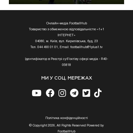
Онлайн-медіа FootballHub
Товариство з обмеженою відповідальністю «1+1
ІНТЕРНЕТ»
04080, м. Київ, вул. Кирилівська, буд. 23
Тел. 044 490 01 01, Email:
footballhub@1plus1.tv
Ідентифікатор в Реєстрі суб’єктіву сфері медіа - R40-
05818
МИ У СОЦ. МЕРЕЖАХ
Полiтика конфiденцiйностi
© Copyright 2026, All Rights Reserved Powered by
FootballHub