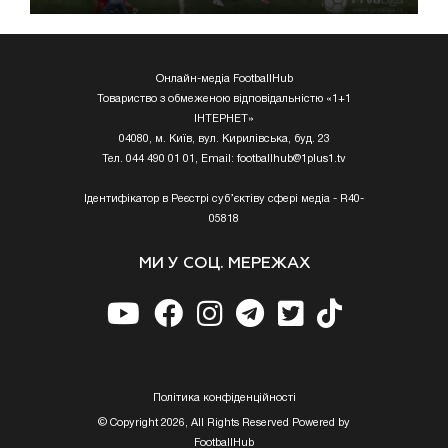
Онлайн-медіа FootballHub
Товариство з обмеженою відповідальністю «1+1
ІНТЕРНЕТ»
04080, м. Київ, вул. Кирилівська, буд. 23
Тел. 044 490 01 01, Email:
footballhub@1plus1.tv
Ідентифікатор в Реєстрі суб’єктіву сфері медіа - R40-
05818
МИ У СОЦ. МЕРЕЖАХ
Полiтика конфiденцiйностi
© Copyright 2026, All Rights Reserved Powered by
FootballHub