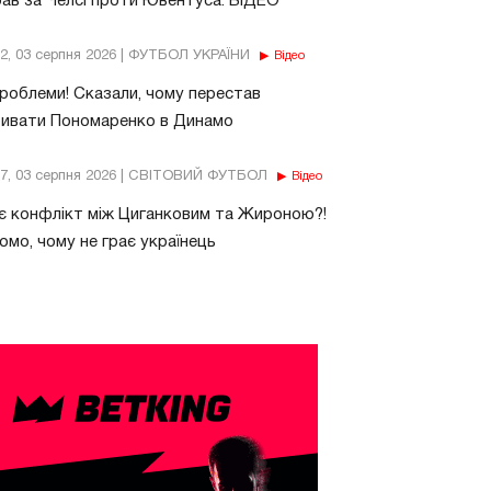
рав за Челсі проти Ювентуса. ВІДЕО
32, 03 серпня 2026 | ФУТБОЛ УКРАЇНИ
Відео
роблеми! Сказали, чому перестав
бивати Пономаренко в Динамо
37, 03 серпня 2026 | СВІТОВИЙ ФУТБОЛ
Відео
є конфлікт між Циганковим та Жироною?!
омо, чому не грає українець