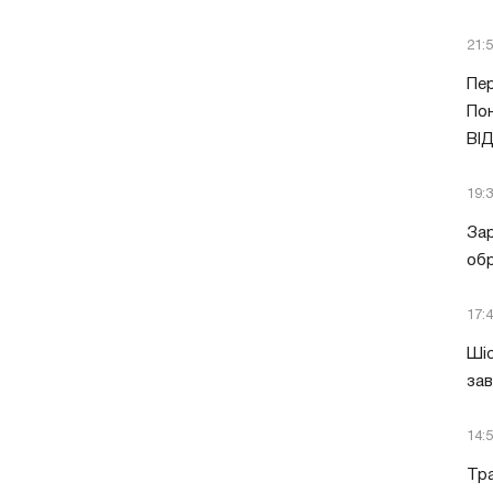
21:
Пер
Пон
ВІ
19:
Зар
обр
17:
Шіс
за
14:
Тра