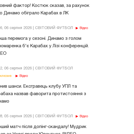
овний фактор! Костюк сказав, за рахунок
о Динамо обіграло Карабах в ЛК
56, 06 серпня 2026 | СВІТОВИЙ ФУТБОЛ
Відео
ша перемога у сезоні. Динамо з голом
омаренка б'є Карабах у Лізі конференцій.
ДЕО
02, 06 серпня 2026 | СВІТОВИЙ ФУТБОЛ
клюзив
Відео
нив шанси. Ексгравець клубу УПЛ та
абаха назвав фаворита протистояння з
намо
18, 05 серпня 2026 | СВІТОВИЙ ФУТБОЛ
Відео
ший матч після допінг-скандалу! Мудрик