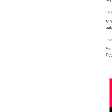
зіг
19:
Є п
за
18:
Чи 
Від