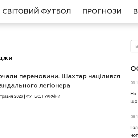
СВІТОВИЙ ФУТБОЛ
ПРОГНОЗИ
В
аджи
О
очали перемовини. Шахтар націлився
09:
кандального легіонера
На 
3 травня 2026 | ФУТБОЛ УКРАЇНИ
що 
08:
Гол
чог