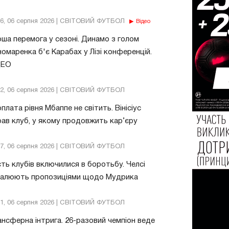
56, 06 серпня 2026 | СВІТОВИЙ ФУТБОЛ
Відео
ша перемога у сезоні. Динамо з голом
омаренка б'є Карабах у Лізі конференцій.
ДЕО
32, 06 серпня 2026 | СВІТОВИЙ ФУТБОЛ
плата рівня Мбаппе не світить. Вінісіус
ав клуб, у якому продовжить кар’єру
47, 06 серпня 2026 | СВІТОВИЙ ФУТБОЛ
ть клубів включилися в боротьбу. Челсі
валюють пропозиціями щодо Мудрика
51, 06 серпня 2026 | СВІТОВИЙ ФУТБОЛ
нсферна інтрига. 26-разовий чемпіон веде