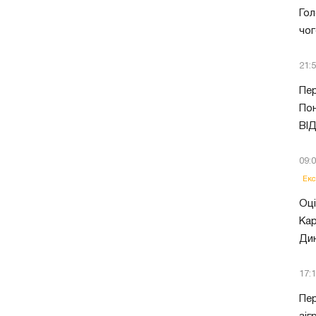
Гол
чог
21:
Пер
Пон
ВІ
09:
Екс
Оці
Кар
Ди
17:
Пер