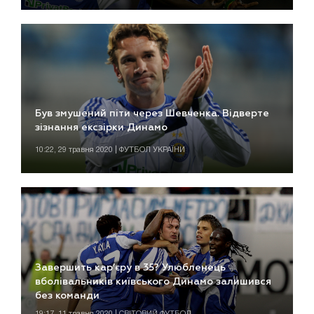
Був змушений піти через Шевченка. Відверте
зізнання ексзірки Динамо
10:22, 29 травня 2020 | ФУТБОЛ УКРАЇНИ
Завершить кар’єру в 35? Улюбленець
вболівальників київського Динамо залишився
без команди
19:17, 11 травня 2020 | СВІТОВИЙ ФУТБОЛ