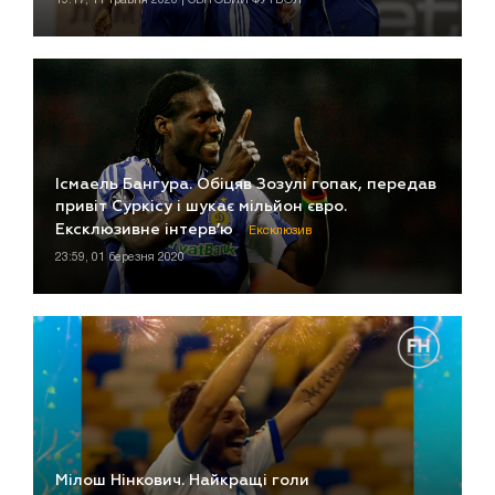
Ісмаель Бангура. Обіцяв Зозулі гопак, передав
привіт Суркісу і шукає мільйон євро.
Ексклюзивне інтерв’ю
Ексклюзив
23:59, 01 березня 2020
Мілош Нінкович. Найкращі голи