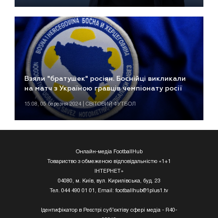
Взяли "братушек" росіян. Боснійці викликали
на матч з Україною гравців чемпіонату росії
15:08, 05 березня 2024 | СВІТОВИЙ ФУТБОЛ
Онлайн-медіа FootballHub
Товариство з обмеженою відповідальністю «1+1
ІНТЕРНЕТ»
04080, м. Київ, вул. Кирилівська, буд. 23
Тел. 044 490 01 01, Email:
footballhub@1plus1.tv
Ідентифікатор в Реєстрі суб’єктіву сфері медіа - R40-