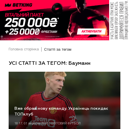
Головна сторінка
Статті за тегом
УСІ СТАТТІ ЗА ТЕГОМ: Бауманн
Вже обрав нову команду. Українець покидає
ТОПклуб
18:17, 01 вересня 2025 | СВІТОВИЙ ФУТБОЛ