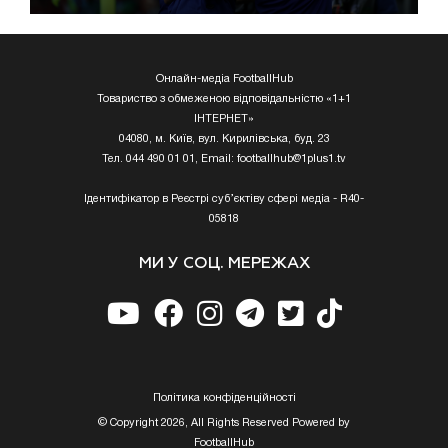
Онлайн-медіа FootballHub
Товариство з обмеженою відповідальністю «1+1
ІНТЕРНЕТ»
04080, м. Київ, вул. Кирилівська, буд. 23
Тел. 044 490 01 01, Email:
footballhub@1plus1.tv
Ідентифікатор в Реєстрі суб’єктіву сфері медіа - R40-
05818
МИ У СОЦ. МЕРЕЖАХ
Полiтика конфiденцiйностi
© Copyright 2026, All Rights Reserved Powered by
FootballHub