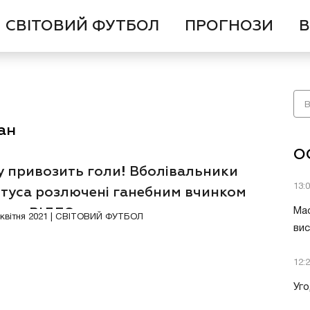
СВІТОВИЙ ФУТБОЛ
ПРОГНОЗИ
В
ан
О
у привозить голи! Вболівальники
13:
туса розлючені ганебним вчинком
лду. ВІДЕО
Мас
2 квітня 2021 | СВІТОВИЙ ФУТБОЛ
вис
12:
Уго