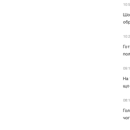
10:
Шок
обр
10:
Гот
пол
09:
На 
що 
08:
Гол
чог