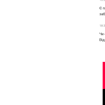
19:
Є п
за
18:
Чи 
Від