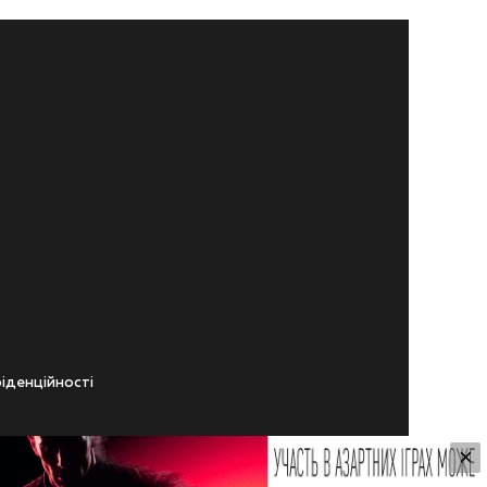
iденцiйностi
×
ічного віку.
ування Сайтом.