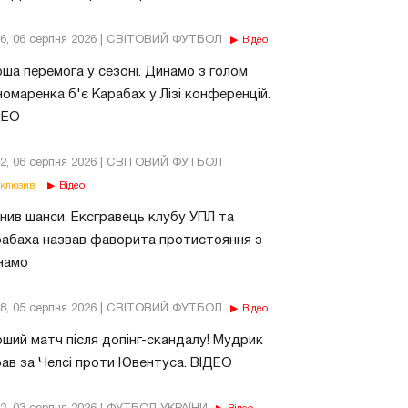
56, 06 серпня 2026 | СВІТОВИЙ ФУТБОЛ
Відео
ша перемога у сезоні. Динамо з голом
омаренка б'є Карабах у Лізі конференцій.
ДЕО
02, 06 серпня 2026 | СВІТОВИЙ ФУТБОЛ
клюзив
Відео
нив шанси. Ексгравець клубу УПЛ та
абаха назвав фаворита протистояння з
намо
18, 05 серпня 2026 | СВІТОВИЙ ФУТБОЛ
Відео
ший матч після допінг-скандалу! Мудрик
рав за Челсі проти Ювентуса. ВІДЕО