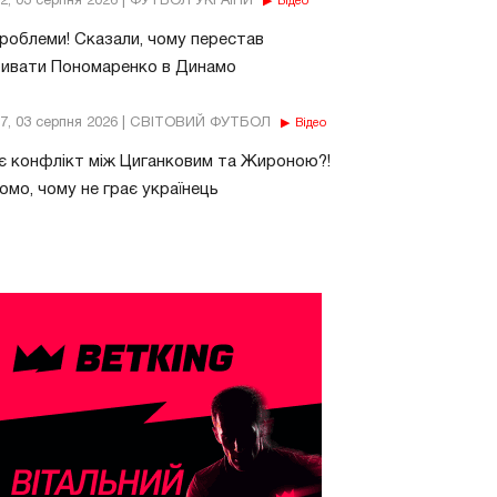
32, 03 серпня 2026 | ФУТБОЛ УКРАЇНИ
Відео
роблеми! Сказали, чому перестав
бивати Пономаренко в Динамо
37, 03 серпня 2026 | СВІТОВИЙ ФУТБОЛ
Відео
є конфлікт між Циганковим та Жироною?!
омо, чому не грає українець