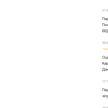
21:
Пер
Пон
ВІ
09:
Екс
Оці
Кар
Ди
17:
Пер
зіг