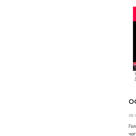
О
08:
Гол
чог