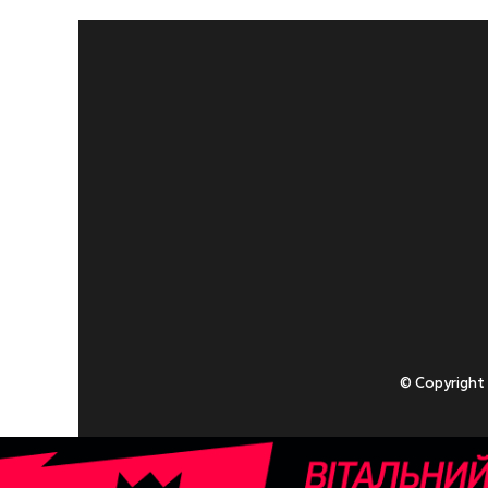
© Copyright
Приступаючи
У разі , якщо