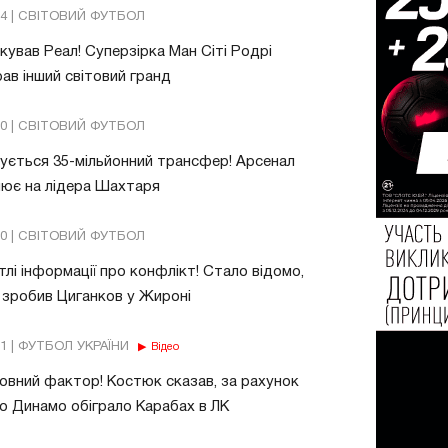
54 | СВІТОВИЙ ФУТБОЛ
ував Реал! Суперзірка Ман Сіті Родрі
ав інший світовий гранд
20 | СВІТОВИЙ ФУТБОЛ
ується 35-мільйонний трансфер! Арсенал
ює на лідера Шахтаря
10 | СВІТОВИЙ ФУТБОЛ
тлі інформації про конфлікт! Стало відомо,
зробив Циганков у Жироні
11 | ФУТБОЛ УКРАЇНИ
Відео
овний фактор! Костюк сказав, за рахунок
о Динамо обіграло Карабах в ЛК