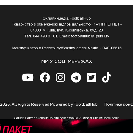
Онлайн-медіа FootballHub
Товариство з обмеженою відповідальністю «1+1 ІНТЕРНЕТ»
04080, м. Київ, вул. Кирилівська, буд. 23
Тел. 044 490 01 01, Email:
footballhub@1plus1.tv
Ідентифікатор в Реєстрі суб’єктіву сфері медіа - R40-05818
МИ У СОЦ. МЕРЕЖАХ
 2026, All Rights Reserved Powered by FootballHub
Полiтика конф
Даний Сайт призначено для осіб старше 21 (двадцяти одного) року.
 до використання https://footballhub.ua, Користувач цим підтверджує, що досяг 21-р
 Ви (Користувач) не досягли 21-річного віку - не розпочинайте або припиніть корист