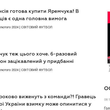
сія готова купити Яремчука! В
ців є одна головна вимога
9 лютого 2024 | СВІТОВИЙ ФУТБОЛ
ук теж цього хоче. 6-разовий
он зацікавлений у придбанні
їнця
6 лютого 2024 | СВІТОВИЙ ФУТБОЛ
О
роково виженуть з команди?! Гравець
08:
ої України взимку може опинитися у
Гол