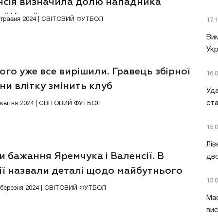
нсія визначила долю нападника
ої України
3 травня 2024 | СВІТОВИЙ ФУТБОЛ
17:
Вим
Укр
ого уже все вирішили. Гравець збірної
16:
ни влітку змінить клуб
Уда
ст
0 квітня 2024 | СВІТОВИЙ ФУТБОЛ
15:
Лів
 бажання Яремчука і Валенсії. В
дво
ії назвали деталі щодо майбутнього
13:
їнця
6 березня 2024 | СВІТОВИЙ ФУТБОЛ
Мас
вис