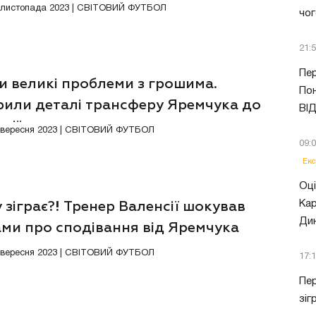
 А
2 листопада 2023 | СВІТОВИЙ ФУТБОЛ
чог
21:
Пер
и великі проблеми з грошима.
Пон
рили деталі трансферу Яремчука до
ВІ
нсії
Ексклюзив
Відео
4 вересня 2023 | СВІТОВИЙ ФУТБОЛ
09:
Екс
Оці
Кар
 зіграє?! Тренер Валенсії шокував
Ди
ами про сподівання від Яремчука
1 вересня 2023 | СВІТОВИЙ ФУТБОЛ
17:
Пер
зіг