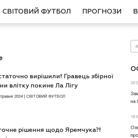
СВІТОВИЙ ФУТБОЛ
ПРОГНОЗИ
В
е
О
статочно вирішили! Гравець збірної
20:
ни влітку покине Ла Лігу
Зам
9 травня 2024 | СВІТОВИЙ ФУТБОЛ
на
18:
Озв
точне рішення щодо Яремчука?!
пр