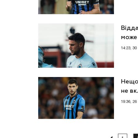
Відда
може 
14:23, 3
Нещод
не вк
19:36, 2