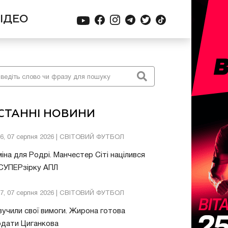
ІДЕО
СТАННІ НОВИНИ
26, 07 серпня 2026 | СВІТОВИЙ ФУТБОЛ
іна для Родрі. Манчестер Сіті націлився
 СУПЕРзірку АПЛ
57, 07 серпня 2026 | СВІТОВИЙ ФУТБОЛ
учили свої вимоги. Жирона готова
одати Циганкова