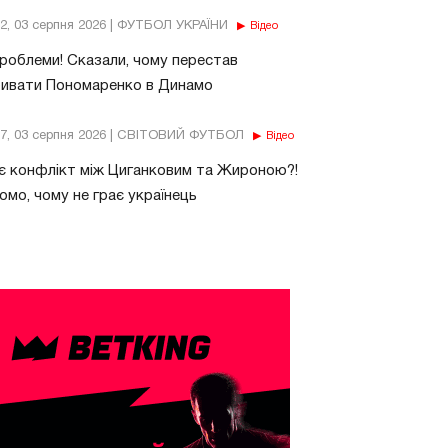
32, 03 серпня 2026 | ФУТБОЛ УКРАЇНИ
Відео
роблеми! Сказали, чому перестав
бивати Пономаренко в Динамо
37, 03 серпня 2026 | СВІТОВИЙ ФУТБОЛ
Відео
є конфлікт між Циганковим та Жироною?!
омо, чому не грає українець