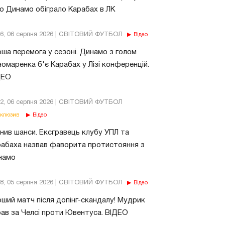
о Динамо обіграло Карабах в ЛК
56, 06 серпня 2026 | СВІТОВИЙ ФУТБОЛ
Відео
ша перемога у сезоні. Динамо з голом
омаренка б'є Карабах у Лізі конференцій.
ДЕО
02, 06 серпня 2026 | СВІТОВИЙ ФУТБОЛ
клюзив
Відео
нив шанси. Ексгравець клубу УПЛ та
абаха назвав фаворита протистояння з
намо
18, 05 серпня 2026 | СВІТОВИЙ ФУТБОЛ
Відео
ший матч після допінг-скандалу! Мудрик
рав за Челсі проти Ювентуса. ВІДЕО