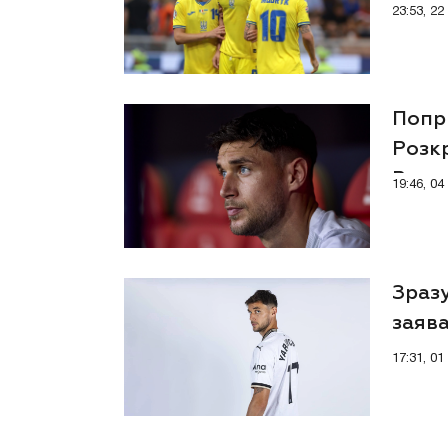
Серії
23:53, 2
Попр
Розк
Вале
19:46, 0
Зразу
заяв
17:31, 0