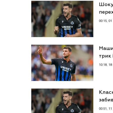
Шоку
пере
00:15, 0
Маши
трик 
10:18, 1
Класн
забив
00:51, 1