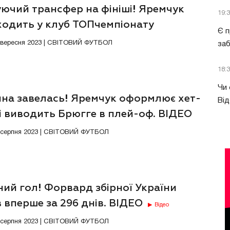
ючий трансфер на фініші! Яремчук
19:
ходить у клуб ТОПчемпіонату
Є п
1 вересня 2023 | СВІТОВИЙ ФУТБОЛ
за
18:
Чи 
на завелась! Яремчук оформлює хет-
Від
і виводить Брюгге в плей-оф. ВІДЕО
8 серпня 2023 | СВІТОВИЙ ФУТБОЛ
ий гол! Форвард збірної України
 вперше за 296 днів. ВІДЕО
Відео
1 серпня 2023 | СВІТОВИЙ ФУТБОЛ