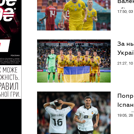
Вале
збірн
17:50, 0
За нь
Украї
21:27, 1
Попри
Іспан
укра
19:05, 2