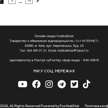
2
3
16
Онлайн-медіа FootballHub
Товариство з обмеженою відповідальністю «1+1 ІНТЕРНЕТ»
04080, м. Київ, вул. Кирилівська, буд. 23
Тел. 044 490 01 01, Email:
footballhub@1plus1.tv
Ідентифікатор в Реєстрі суб’єктіву сфері медіа - R40-05818
МИ У СОЦ. МЕРЕЖАХ
 2026, All Rights Reserved Powered by FootballHub
Полiтика конф