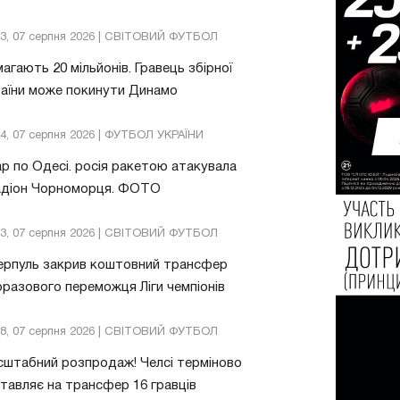
13, 07 серпня 2026 | СВІТОВИЙ ФУТБОЛ
агають 20 мільйонів. Гравець збірної
аїни може покинути Динамо
04, 07 серпня 2026 | ФУТБОЛ УКРАЇНИ
р по Одесі. росія ракетою атакувала
адіон Чорноморця. ФОТО
03, 07 серпня 2026 | СВІТОВИЙ ФУТБОЛ
ерпуль закрив коштовний трансфер
разового переможця Ліги чемпіонів
08, 07 серпня 2026 | СВІТОВИЙ ФУТБОЛ
штабний розпродаж! Челсі терміново
тавляє на трансфер 16 гравців