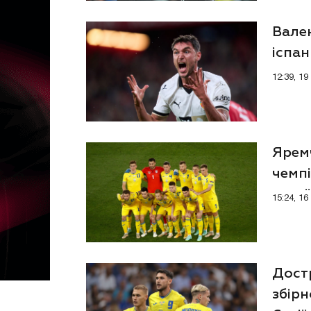
Вален
іспан
12:39, 1
Яремч
чемпі
укра
15:24, 1
Дост
збірн