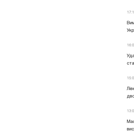
17:
Вим
Укр
16:
Уда
ст
15:
Лів
дво
13:
Мас
вис