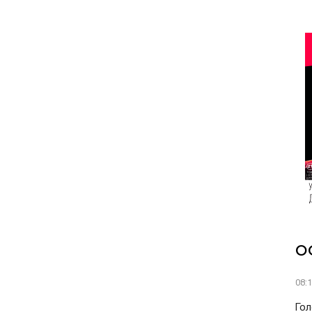
О
08:
Гол