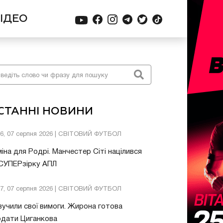
ІДЕО
СТАННІ НОВИНИ
26, 07 серпня 2026 | СВІТОВИЙ ФУТБОЛ
іна для Родрі. Манчестер Сіті націлився
 СУПЕРзірку АПЛ
57, 07 серпня 2026 | СВІТОВИЙ ФУТБОЛ
учили свої вимоги. Жирона готова
одати Циганкова