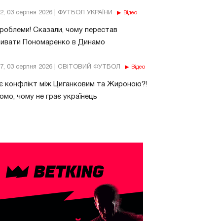
32, 03 серпня 2026 | ФУТБОЛ УКРАЇНИ
Відео
роблеми! Сказали, чому перестав
бивати Пономаренко в Динамо
37, 03 серпня 2026 | СВІТОВИЙ ФУТБОЛ
Відео
є конфлікт між Циганковим та Жироною?!
омо, чому не грає українець