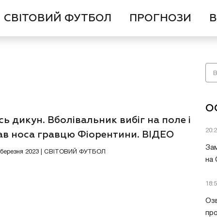
СВІТОВИЙ ФУТБОЛ
ПРОГНОЗИ
В
О
ь дикун. Вболівальник вибіг на поле і
20:
ав носа гравцю Фіорентини. ВІДЕО
Зам
7 березня 2023 | СВІТОВИЙ ФУТБОЛ
на
18:
Озв
пр