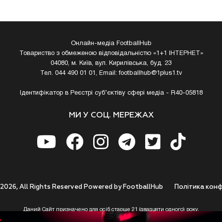
Онлайн-медіа FootballHub
Товариство з обмеженою відповідальністю «1+1 ІНТЕРНЕТ»
04080, м. Київ, вул. Кирилівська, буд. 23
Тел. 044 490 01 01, Email:
footballhub@1plus1.tv
Ідентифікатор в Реєстрі суб’єктіву сфері медіа - R40-05818
МИ У СОЦ. МЕРЕЖАХ
 2026, All Rights Reserved Powered by FootballHub
Полiтика конф
Даний Сайт призначено для осіб старше 21 (двадцяти одного) року.
 до використання https://footballhub.ua, Користувач цим підтверджує, що досяг 21-р