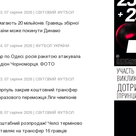
13, 07 серпня 2026 | СВІТОВИЙ ФУТБОЛ
агають 20 мільйонів. Гравець збірної
аїни може покинути Динамо
04, 07 серпня 2026 | ФУТБОЛ УКРАЇНИ
р по Одесі. росія ракетою атакувала
адіон Чорноморця. ФОТО
03, 07 серпня 2026 | СВІТОВИЙ ФУТБОЛ
ерпуль закрив коштовний трансфер
разового переможця Ліги чемпіонів
08, 07 серпня 2026 | СВІТОВИЙ ФУТБОЛ
штабний розпродаж! Челсі терміново
тавляє на трансфер 16 гравців