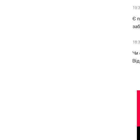
19:
Є п
за
18:
Чи 
Від