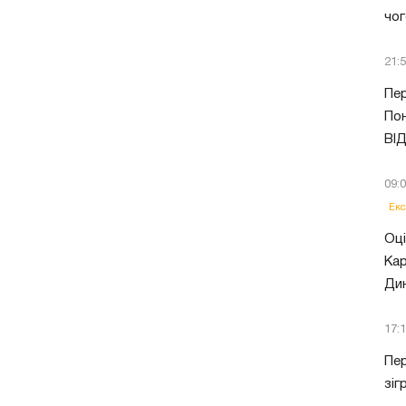
чог
21:
Пер
Пон
ВІ
09:
Екс
Оці
Кар
Ди
17:
Пер
зіг