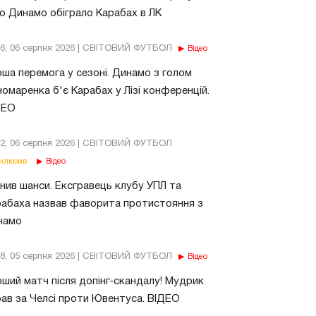
о Динамо обіграло Карабах в ЛК
56, 06 серпня 2026 | СВІТОВИЙ ФУТБОЛ
Відео
ша перемога у сезоні. Динамо з голом
омаренка б'є Карабах у Лізі конференцій.
ДЕО
02, 06 серпня 2026 | СВІТОВИЙ ФУТБОЛ
клюзив
Відео
нив шанси. Ексгравець клубу УПЛ та
абаха назвав фаворита протистояння з
намо
18, 05 серпня 2026 | СВІТОВИЙ ФУТБОЛ
Відео
ший матч після допінг-скандалу! Мудрик
рав за Челсі проти Ювентуса. ВІДЕО