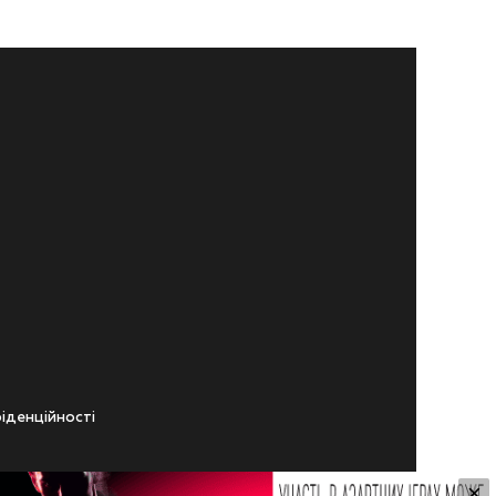
iденцiйностi
×
ічного віку.