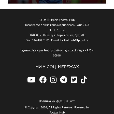
Онлайн-медіа FootballHub
Товариство з обмеженою відповідальністю «1+1
ІНТЕРНЕТ»
04080, м. Київ, вул. Кирилівська, буд. 23
Тел. 044 490 01 01, Email:
footballhub@1plus1.tv
Ідентифікатор в Реєстрі суб’єктіву сфері медіа - R40-
05818
МИ У СОЦ. МЕРЕЖАХ
Полiтика конфiденцiйностi
© Copyright 2026, All Rights Reserved Powered by
FootballHub