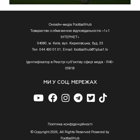
Онлайн-медіа FootballHub
Товариство з обмеженою відповідальністю «1+1
ІНТЕРНЕТ»
04080, м. Київ, вул. Кирилівська, буд. 23
Тел. 044 490 01 01, Email:
footballhub@1plus1.tv
Ідентифікатор в Реєстрі суб’єктіву сфері медіа - R40-
05818
МИ У СОЦ. МЕРЕЖАХ
Полiтика конфiденцiйностi
© Copyright 2026, All Rights Reserved Powered by
FootballHub