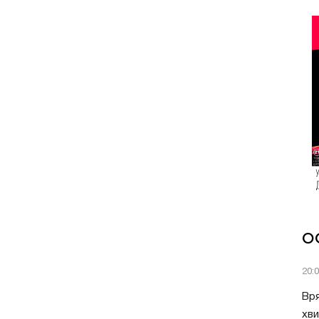
О
20:
Вря
хви