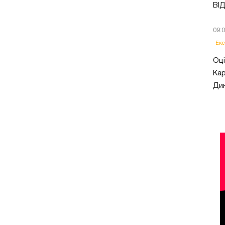
ВІ
09:
Екс
Оці
Кар
Ди