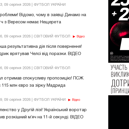
43, 09 серпня 2026 | ФУТБОЛ УКРАЇНИ
роблеми! Відомо, чому в заявці Динамо на
тч з Вересом немає Нещерета
56, 09 серпня 2026 | СВІТОВИЙ ФУТБОЛ
Відео
ша результативна дія після повернення!
рик врятував Челсі від поразки. ВІДЕО
06, 09 серпня 2026 | СВІТОВИЙ ФУТБОЛ
ал отримав спокусливу пропозицію! ПСЖ
 115 млн євро за зірку Мадрида
49, 09 серпня 2026 | ФУТБОЛ УКРАЇНИ
Відео
енство у Другій лізі! Український воротар
ив розкішний мʼяч на 11-й секунді. ВІДЕО