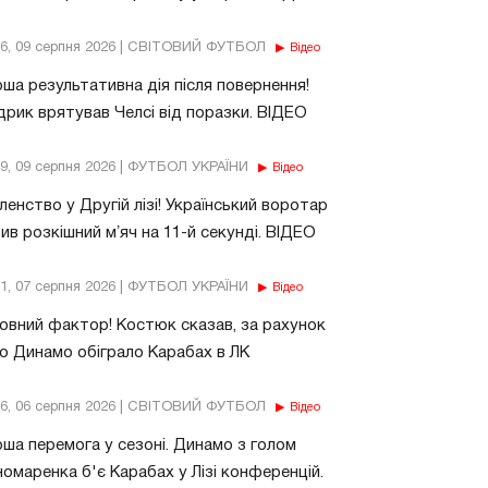
56, 09 серпня 2026 | СВІТОВИЙ ФУТБОЛ
Відео
ша результативна дія після повернення!
рик врятував Челсі від поразки. ВІДЕО
49, 09 серпня 2026 | ФУТБОЛ УКРАЇНИ
Відео
енство у Другій лізі! Український воротар
ив розкішний мʼяч на 11-й секунді. ВІДЕО
11, 07 серпня 2026 | ФУТБОЛ УКРАЇНИ
Відео
овний фактор! Костюк сказав, за рахунок
о Динамо обіграло Карабах в ЛК
56, 06 серпня 2026 | СВІТОВИЙ ФУТБОЛ
Відео
ша перемога у сезоні. Динамо з голом
омаренка б'є Карабах у Лізі конференцій.