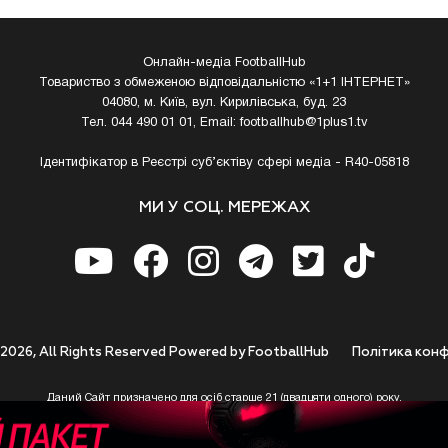
Онлайн-медіа FootballHub
Товариство з обмеженою відповідальністю «1+1 ІНТЕРНЕТ»
04080, м. Київ, вул. Кирилівська, буд. 23
Тел. 044 490 01 01, Email:
footballhub@1plus1.tv
Ідентифікатор в Реєстрі суб’єктіву сфері медіа - R40-05818
МИ У СОЦ. МЕРЕЖАХ
 2026, All Rights Reserved Powered by FootballHub
Полiтика конф
Даний Сайт призначено для осіб старше 21 (двадцяти одного) року.
 до використання https://footballhub.ua, Користувач цим підтверджує, що досяг 21-р
 Ви (Користувач) не досягли 21-річного віку - не розпочинайте або припиніть корист