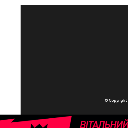
© Copyright
Приступаючи
У разі , якщо