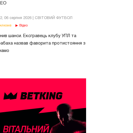
ДЕО
02, 06 серпня 2026 | СВІТОВИЙ ФУТБОЛ
клюзив
Відео
нив шанси. Ексгравець клубу УПЛ та
абаха назвав фаворита протистояння з
намо