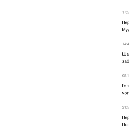
17:
Пер
Муд
14:
Шал
заб
08:
Гол
чог
21:
Пер
Пон