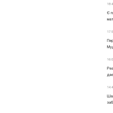
18:
Є п
ма
17:
Пер
Муд
16:
Ре
дає
14:
Шал
заб