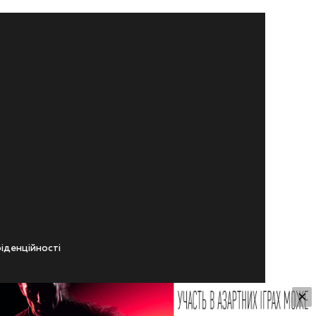
iденцiйностi
×
ічного віку.
ування Сайтом.