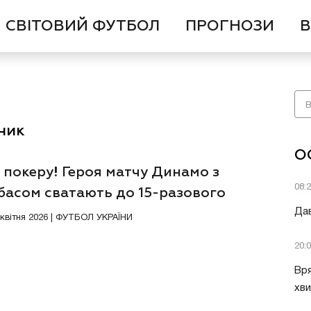
СВІТОВИЙ ФУТБОЛ
ПРОГНОЗИ
В
ник
О
 покеру! Героя матчу Динамо з
08:
басом сватають до 15-разового
іона
Дав
6 квітня 2026 | ФУТБОЛ УКРАЇНИ
20:
Вря
хви