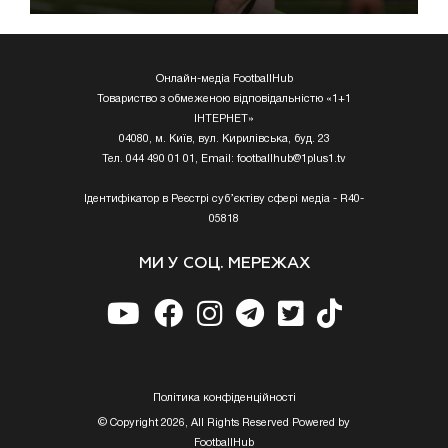
Онлайн-медіа FootballHub
Товариство з обмеженою відповідальністю «1+1
ІНТЕРНЕТ»
04080, м. Київ, вул. Кирилівська, буд. 23
Тел. 044 490 01 01, Email:
footballhub@1plus1.tv
Ідентифікатор в Реєстрі суб’єктіву сфері медіа - R40-
05818
МИ У СОЦ. МЕРЕЖАХ
Полiтика конфiденцiйностi
© Copyright 2026, All Rights Reserved Powered by
FootballHub