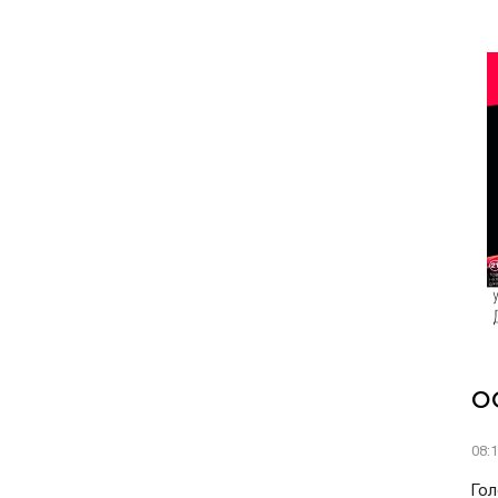
О
08:
Гол