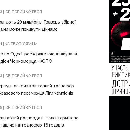
13 | СВІТОВИЙ ФУТБОЛ
агають 20 мільйонів. Гравець збірної
аїни може покинути Динамо
04 | ФУТБОЛ УКРАЇНИ
р по Одесі. росія ракетою атакувала
адіон Чорноморця. ФОТО
03 | СВІТОВИЙ ФУТБОЛ
ерпуль закрив коштовний трансфер
разового переможця Ліги чемпіонів
08 | СВІТОВИЙ ФУТБОЛ
штабний розпродаж! Челсі терміново
тавляє на трансфер 16 гравців