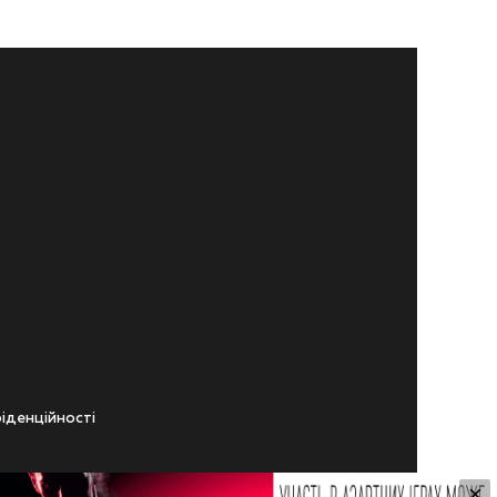
iденцiйностi
×
ічного віку.