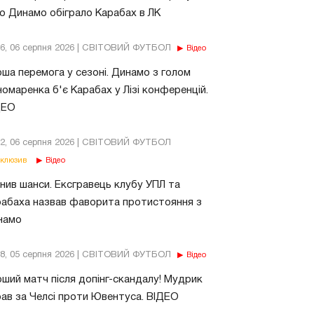
о Динамо обіграло Карабах в ЛК
56, 06 серпня 2026 | СВІТОВИЙ ФУТБОЛ
Відео
ша перемога у сезоні. Динамо з голом
омаренка б'є Карабах у Лізі конференцій.
ДЕО
02, 06 серпня 2026 | СВІТОВИЙ ФУТБОЛ
клюзив
Відео
нив шанси. Ексгравець клубу УПЛ та
абаха назвав фаворита протистояння з
намо
18, 05 серпня 2026 | СВІТОВИЙ ФУТБОЛ
Відео
ший матч після допінг-скандалу! Мудрик
рав за Челсі проти Ювентуса. ВІДЕО