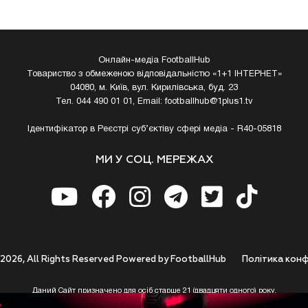
Онлайн-медіа FootballHub
Товариство з обмеженою відповідальністю «1+1 ІНТЕРНЕТ»
04080, м. Київ, вул. Кирилівська, буд. 23
Тел. 044 490 01 01, Email:
footballhub@1plus1.tv
Ідентифікатор в Реєстрі суб’єктіву сфері медіа - R40-05818
МИ У СОЦ. МЕРЕЖАХ
 2026, All Rights Reserved Powered by FootballHub
Полiтика конф
Даний Сайт призначено для осіб старше 21 (двадцяти одного) року.
 до використання https://footballhub.ua, Користувач цим підтверджує, що досяг 21-р