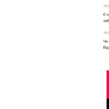
19:
Є п
за
18:
Чи 
Від