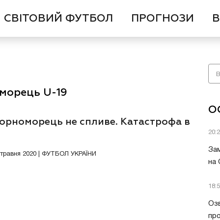
СВІТОВИЙ ФУТБОЛ
ПРОГНОЗИ
В
морець U-19
О
Чорноморець не спливе. Катастрофа в
20:
Зам
4 травня 2020 | ФУТБОЛ УКРАЇНИ
на
18:
Озв
пр