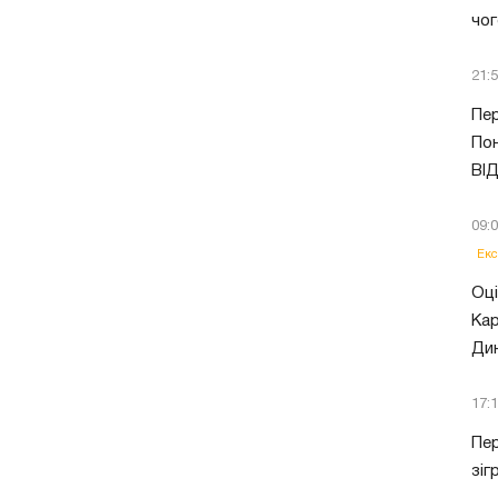
чог
21:
Пер
Пон
ВІ
09:
Екс
Оці
Кар
Ди
17:
Пер
зіг