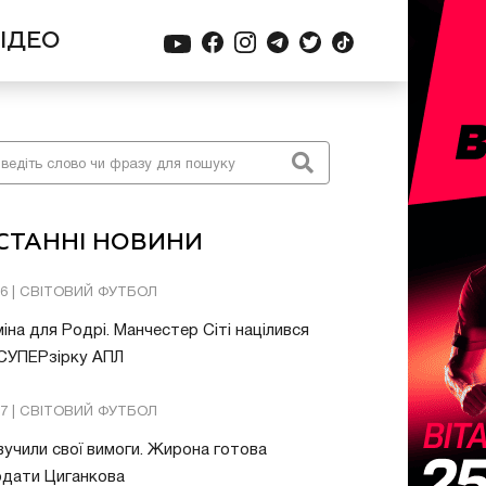
ІДЕО
СТАННІ НОВИНИ
26 | СВІТОВИЙ ФУТБОЛ
іна для Родрі. Манчестер Сіті націлився
 СУПЕРзірку АПЛ
57 | СВІТОВИЙ ФУТБОЛ
учили свої вимоги. Жирона готова
одати Циганкова