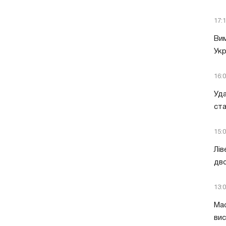
17:
Вим
Укр
16:
Уда
ст
15:
Лів
дво
13:
Мас
вис