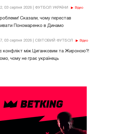
32, 03 серпня 2026 | ФУТБОЛ УКРАЇНИ
Відео
роблеми! Сказали, чому перестав
бивати Пономаренко в Динамо
37, 03 серпня 2026 | СВІТОВИЙ ФУТБОЛ
Відео
є конфлікт між Циганковим та Жироною?!
омо, чому не грає українець