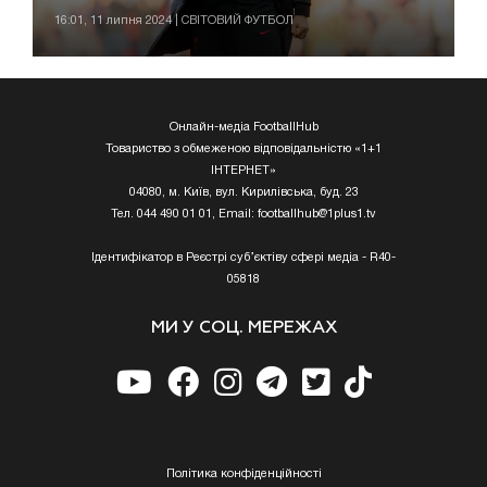
16:01, 11 липня 2024 | СВІТОВИЙ ФУТБОЛ
Онлайн-медіа FootballHub
Товариство з обмеженою відповідальністю «1+1
ІНТЕРНЕТ»
04080, м. Київ, вул. Кирилівська, буд. 23
Тел. 044 490 01 01, Email:
footballhub@1plus1.tv
Ідентифікатор в Реєстрі суб’єктіву сфері медіа - R40-
05818
МИ У СОЦ. МЕРЕЖАХ
Полiтика конфiденцiйностi