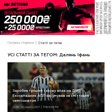
Головна сторінка
Статті за тегом
УСІ СТАТТІ ЗА ТЕГОМ: Далянь Іфань
Заробив грошей і знову впав на ДНО.
Екснападник АПЛ засумував за сміттєвим
чемпіонатом
13:09, 16 лютого 2021 | ТРАНСФЕРИ