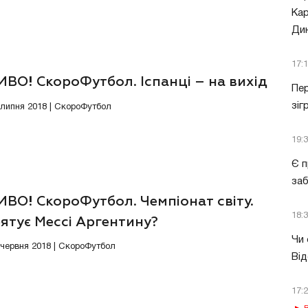
Кар
Ди
17:
ВО! СкороФутбол. Іспанці – на вихід
Пер
зіг
1 липня 2018 | СкороФутбол
19:
Є п
за
ВО! СкороФутбол. Чемпіонат світу.
18:
ятує Мессі Аргентину?
Чи 
6 червня 2018 | СкороФутбол
Від
17: