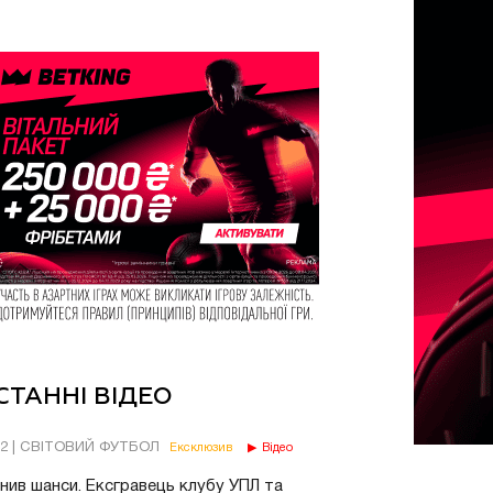
СТАННІ ВІДЕО
02 | СВІТОВИЙ ФУТБОЛ
Ексклюзив
Відео
нив шанси. Ексгравець клубу УПЛ та