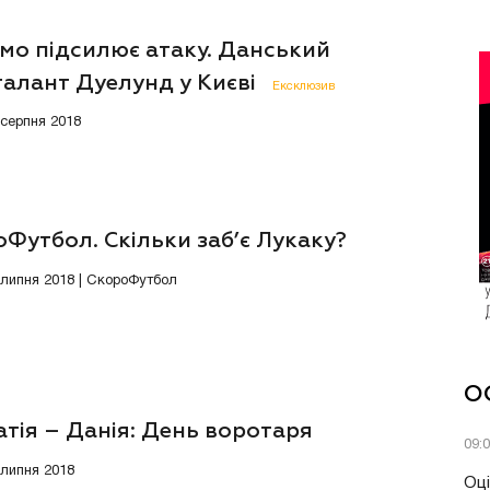
мо підсилює атаку. Данський
талант Дуелунд у Києві
Ексклюзив
 серпня 2018
Футбол. Скільки заб’є Лукаку?
2 липня 2018 | СкороФутбол
О
тія – Данія: День воротаря
09:
 липня 2018
Оці