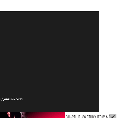
iденцiйностi
×
ічного віку.