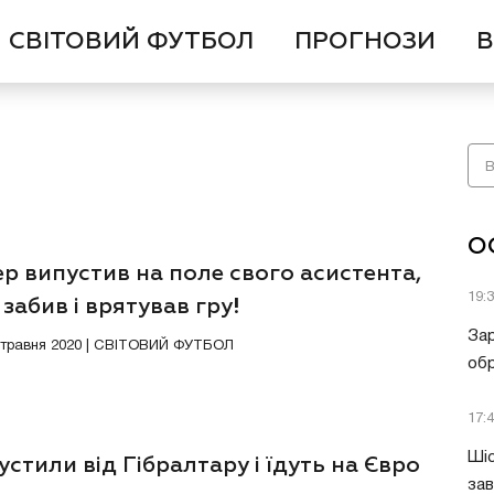
СВІТОВИЙ ФУТБОЛ
ПРОГНОЗИ
В
О
р випустив на поле свого асистента,
19:
 забив і врятував гру!
Зар
3 травня 2020 | СВІТОВИЙ ФУТБОЛ
обр
17:
Шіс
стили від Гібралтару і їдуть на Євро
за