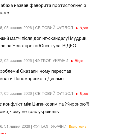
абаха назвав фаворита протистояння з
намо
18, 05 серпня 2026 | СВІТОВИЙ ФУТБОЛ
Відео
ший матч після допінг-скандалу! Мудрик
рав за Челсі проти Ювентуса. ВІДЕО
32, 03 серпня 2026 | ФУТБОЛ УКРАЇНИ
Відео
роблеми! Сказали, чому перестав
бивати Пономаренко в Динамо
37, 03 серпня 2026 | СВІТОВИЙ ФУТБОЛ
Відео
є конфлікт між Циганковим та Жироною?!
омо, чому не грає українець
26, 31 липня 2026 | ФУТБОЛ УКРАЇНИ
Ексклюзив