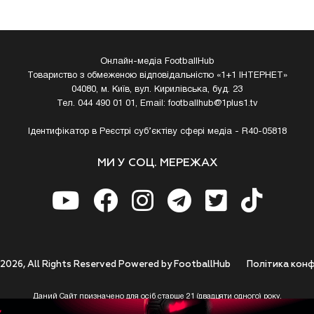
Онлайн-медіа FootballHub
Товариство з обмеженою відповідальністю «1+1 ІНТЕРНЕТ»
04080, м. Київ, вул. Кирилівська, буд. 23
Тел. 044 490 01 01, Email:
footballhub@1plus1.tv
Ідентифікатор в Реєстрі суб’єктіву сфері медіа - R40-05818
МИ У СОЦ. МЕРЕЖАХ
 2026, All Rights Reserved Powered by FootballHub
Полiтика конф
Даний Сайт призначено для осіб старше 21 (двадцяти одного) року.
 до використання https://footballhub.ua, Користувач цим підтверджує, що досяг 21-р