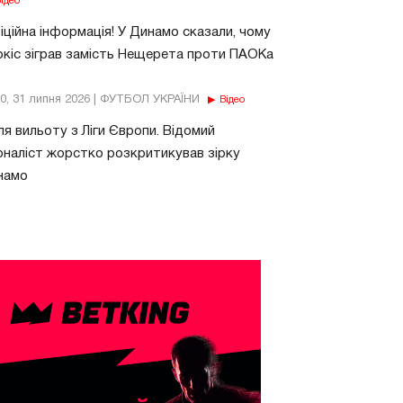
ідео
ційна інформація! У Динамо сказали, чому
кіс зіграв замість Нещерета проти ПАОКа
10, 31 липня 2026 | ФУТБОЛ УКРАЇНИ
Відео
ля вильоту з Ліги Європи. Відомий
наліст жорстко розкритикував зірку
намо