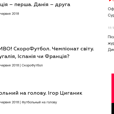
В
ія – перша. Данія – друга
Офі
 червня 2018
Сур
11:
Піс
жур
ВО! СкороФутбол. Чемпіонат світу.
Ди
галія, Іспанія чи Франція?
0 червня 2018 | СкороФутбол
льний на голову. Ігор Циганик
3 червня 2018 | Футбольный на голову