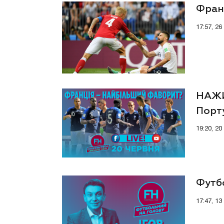
Франц
17:57, 26
НАЖИ
Порту
19:20, 2
Футбо
17:47, 1