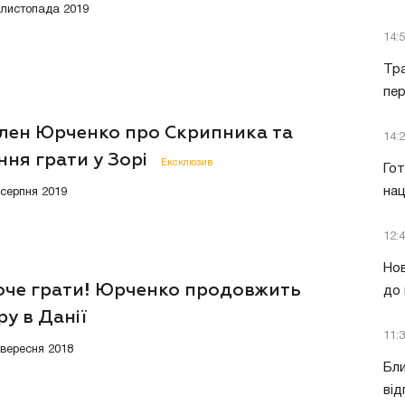
9 листопада 2019
14:
Тра
пе
лен Юрченко про Скрипника та
14:
ня грати у Зорі
Ексклюзив
Гот
нац
 серпня 2019
12:
Нов
хоче грати! Юрченко продовжить
до 
ру в Данії
11:
7 вересня 2018
Бли
від