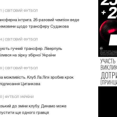
51 | СВІТОВИЙ ФУТБОЛ
нсферна інтрига. 26-разовий чемпіон веде
ремовини щодо трансферу Судакова
24 | СВІТОВИЙ ФУТБОЛ
ують гучний трансфер. Ліверпуль
ілився на зірку збірної України
49 | СВІТОВИЙ ФУТБОЛ
а можливість. Клуб Ла Ліги зробив крок
підписання Циганкова
30 | ФУТБОЛ УКРАЇНИ
зький до зміни клубу. Динамо може
пустити ще одного гравця