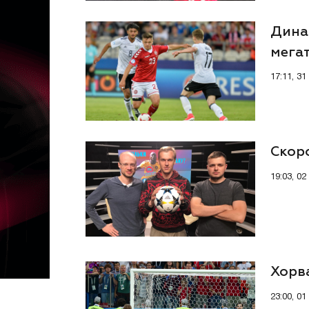
Дина
мега
17:11, 31
Скоро
19:03, 0
Хорва
23:00, 01