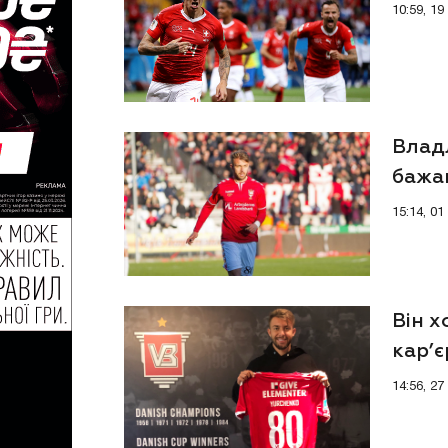
10:59, 1
Влад
бажан
15:14, 01
Він 
кар’є
14:56, 2