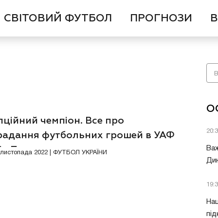
СВІТОВИЙ ФУТБОЛ
ПРОГНОЗИ
В
О
ційний чемпіон. Все про
20:
радання футбольних грошей в УАФ
ія Павелка
Важ
Ексклюзив
0 листопада 2022 | ФУТБОЛ УКРАЇНИ
Дин
19:
Нац
під