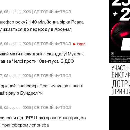
46, 05 серпня 2026 | СВІТОВИЙ ФУТБОЛ
нсфер року?! 140-мільйонна зірка Реала
лижається до переходу в Арсенал
18, 05 серпня 2026 | СВІТОВИЙ ФУТБОЛ
Відео
ший матч після допінг-скандалу! Мудрик
рав за Челсі проти Ювентуса. ВІДЕО
17, 05 серпня 2026 | СВІТОВИЙ ФУТБОЛ
ордний трансфер! Реал купує за шалені
ші зірку з Бундесліги
38, 05 серпня 2026 | СВІТОВИЙ ФУТБОЛ
силення під ЛЧ?! Шахтар активно працює
 трансфером легіонера