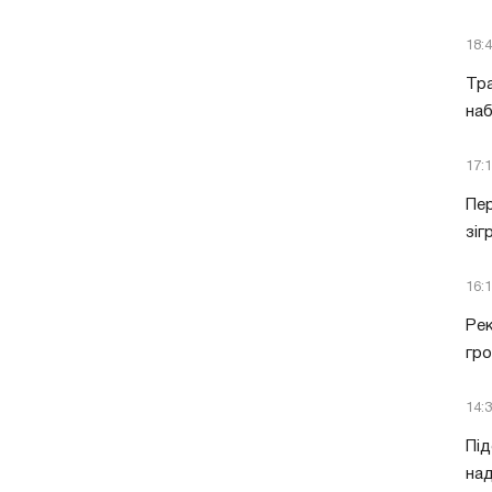
18:
Тра
наб
17:
Пер
зіг
16:
Рек
гро
14:
Під
над