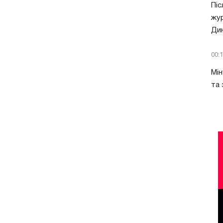
Піс
жур
Ди
00:
Мін
та 