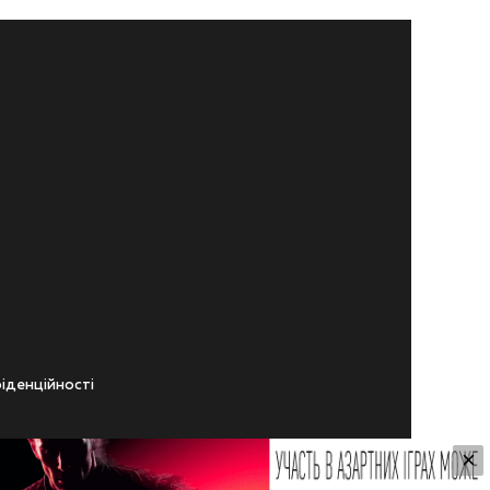
iденцiйностi
×
ічного віку.
ування Сайтом.