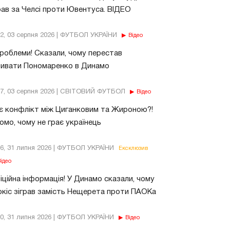
рав за Челсі проти Ювентуса. ВІДЕО
32, 03 серпня 2026 | ФУТБОЛ УКРАЇНИ
Відео
роблеми! Сказали, чому перестав
бивати Пономаренко в Динамо
37, 03 серпня 2026 | СВІТОВИЙ ФУТБОЛ
Відео
є конфлікт між Циганковим та Жироною?!
омо, чому не грає українець
26, 31 липня 2026 | ФУТБОЛ УКРАЇНИ
Ексклюзив
ідео
ційна інформація! У Динамо сказали, чому
кіс зіграв замість Нещерета проти ПАОКа
10, 31 липня 2026 | ФУТБОЛ УКРАЇНИ
Відео