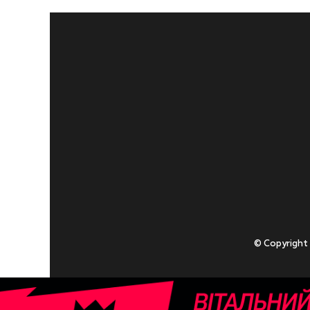
© Copyright
Приступаючи
У разі , якщо