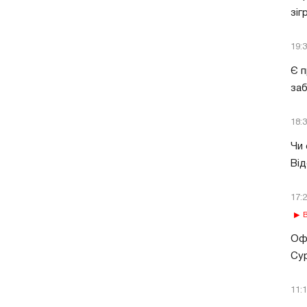
зіг
19:
Є п
за
18:
Чи 
Від
17:
В
Офі
Сур
11: