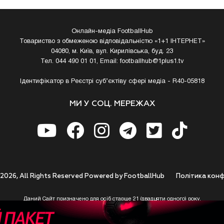
Онлайн-медіа FootballHub
Товариство з обмеженою відповідальністю «1+1 ІНТЕРНЕТ»
04080, м. Київ, вул. Кирилівська, буд. 23
Тел. 044 490 01 01, Email:
footballhub@1plus1.tv
Ідентифікатор в Реєстрі суб’єктіву сфері медіа - R40-05818
МИ У СОЦ. МЕРЕЖАХ
 2026, All Rights Reserved Powered by FootballHub
Полiтика конф
Даний Сайт призначено для осіб старше 21 (двадцяти одного) року.
 до використання https://footballhub.ua, Користувач цим підтверджує, що досяг 21-р
 Ви (Користувач) не досягли 21-річного віку - не розпочинайте або припиніть корист