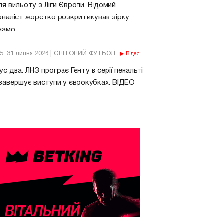
ля вильоту з Ліги Європи. Відомий
наліст жорстко розкритикував зірку
намо
15, 31 липня 2026 | СВІТОВИЙ ФУТБОЛ
Відео
ус два. ЛНЗ програє Генту в серії пенальті
завершує виступи у єврокубках. ВІДЕО