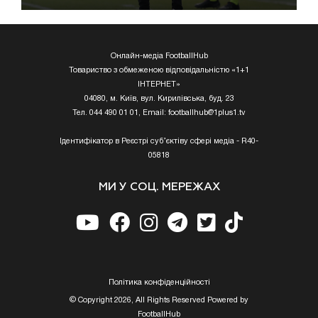
Онлайн-медіа FootballHub
Товариство з обмеженою відповідальністю «1+1
ІНТЕРНЕТ»
04080, м. Київ, вул. Кирилівська, буд. 23
Тел. 044 490 01 01, Email:
footballhub@1plus1.tv
Ідентифікатор в Реєстрі суб’єктіву сфері медіа - R40-
05818
МИ У СОЦ. МЕРЕЖАХ
Полiтика конфiденцiйностi
© Copyright 2026, All Rights Reserved Powered by
FootballHub