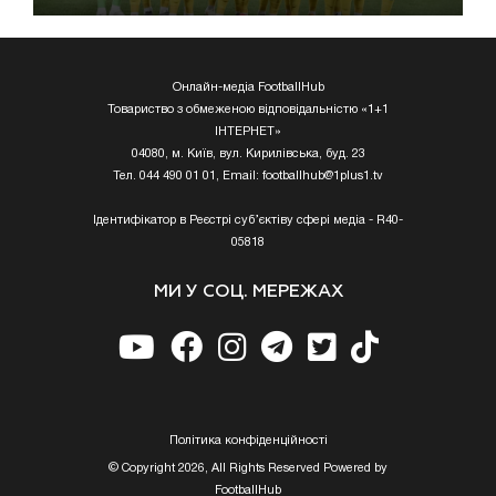
Онлайн-медіа FootballHub
Товариство з обмеженою відповідальністю «1+1
ІНТЕРНЕТ»
04080, м. Київ, вул. Кирилівська, буд. 23
Тел. 044 490 01 01, Email:
footballhub@1plus1.tv
Ідентифікатор в Реєстрі суб’єктіву сфері медіа - R40-
05818
МИ У СОЦ. МЕРЕЖАХ
Полiтика конфiденцiйностi
© Copyright 2026, All Rights Reserved Powered by
FootballHub