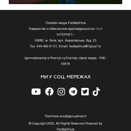
Онлайн-медіа FootballHub
Товариство з обмеженою відповідальністю «1+1
ІНТЕРНЕТ»
04080, м. Київ, вул. Кирилівська, буд. 23
Тел. 044 490 01 01, Email:
footballhub@1plus1.tv
Ідентифікатор в Реєстрі суб’єктіву сфері медіа - R40-
05818
МИ У СОЦ. МЕРЕЖАХ
Полiтика конфiденцiйностi
© Copyright 2026, All Rights Reserved Powered by
FootballHub