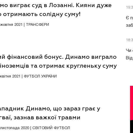
о виграє суд в Лозанні. Кияни дуже
19:
о отримають солідну суму!
Є п
3 жовтня 2021 | ТРАНСФЕРИ
за
18:
Чи 
ий фінансовий бонус. Динамо виграло
Від
 іноземців та отримає кругленьку суму
0 квітня 2021 | ФУТБОЛ УКРАЇНИ
ападник Динамо, що зараз грає у
ваї, зазнав важкої травми
8 листопада 2020 | СВІТОВИЙ ФУТБОЛ