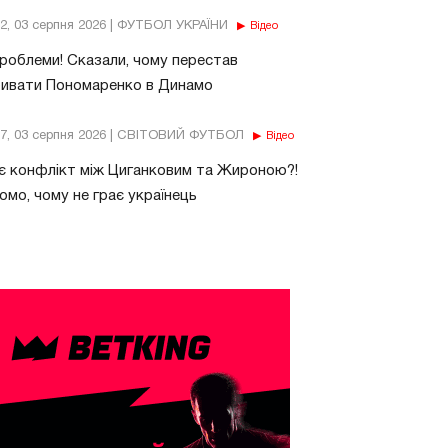
32, 03 серпня 2026 | ФУТБОЛ УКРАЇНИ
Відео
роблеми! Сказали, чому перестав
бивати Пономаренко в Динамо
37, 03 серпня 2026 | СВІТОВИЙ ФУТБОЛ
Відео
є конфлікт між Циганковим та Жироною?!
омо, чому не грає українець