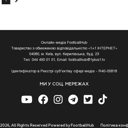
1
Онлайн-медіа FootballHub
Товариство з обмеженою відповідальністю «1+1 ІНТЕРНЕТ»
04080, м. Київ, вул. Кирилівська, буд. 23
Тел. 044 490 01 01, Email:
footballhub@1plus1.tv
Ідентифікатор в Реєстрі суб’єктіву сфері медіа - R40-05818
МИ У СОЦ. МЕРЕЖАХ
 2026, All Rights Reserved Powered by FootballHub
Полiтика конф