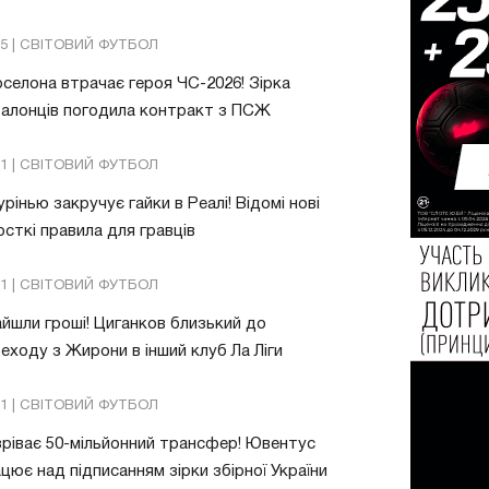
05 | СВІТОВИЙ ФУТБОЛ
селона втрачає героя ЧС-2026! Зірка
алонців погодила контракт з ПСЖ
01 | СВІТОВИЙ ФУТБОЛ
рінью закручує гайки в Реалі! Відомі нові
сткі правила для гравців
31 | СВІТОВИЙ ФУТБОЛ
йшли гроші! Циганков близький до
еходу з Жирони в інший клуб Ла Ліги
21 | СВІТОВИЙ ФУТБОЛ
ріває 50-мільйонний трансфер! Ювентус
цює над підписанням зірки збірної України