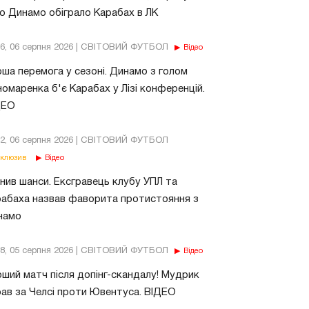
о Динамо обіграло Карабах в ЛК
56, 06 серпня 2026 | СВІТОВИЙ ФУТБОЛ
Відео
ша перемога у сезоні. Динамо з голом
омаренка б'є Карабах у Лізі конференцій.
ДЕО
02, 06 серпня 2026 | СВІТОВИЙ ФУТБОЛ
клюзив
Відео
нив шанси. Ексгравець клубу УПЛ та
абаха назвав фаворита протистояння з
намо
18, 05 серпня 2026 | СВІТОВИЙ ФУТБОЛ
Відео
ший матч після допінг-скандалу! Мудрик
рав за Челсі проти Ювентуса. ВІДЕО