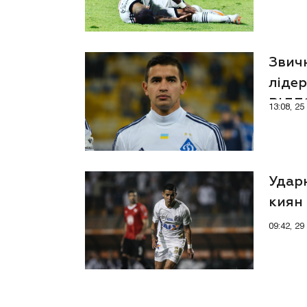
Звичн
лідер
ВІДЕ
13:08, 2
Удар
киян 
09:42, 29