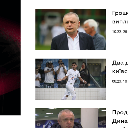
Грош
випл
10:22, 2
Два 
київ
ситуа
08:23, 1
Прода
Дина