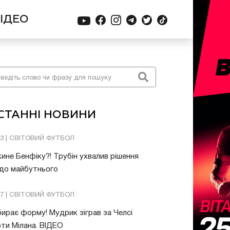
ІДЕО
СТАННІ НОВИНИ
03 | СВІТОВИЙ ФУТБОЛ
ине Бенфіку?! Трубін ухвалив рішення
до майбутнього
57 | СВІТОВИЙ ФУТБОЛ
ирає форму! Мудрик зіграв за Челсі
ти Мілана. ВІДЕО