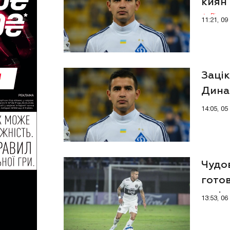
киян
Відео
11:21, 0
Зацік
Дина
14:05, 0
Чудо
гото
легі
13:53, 0