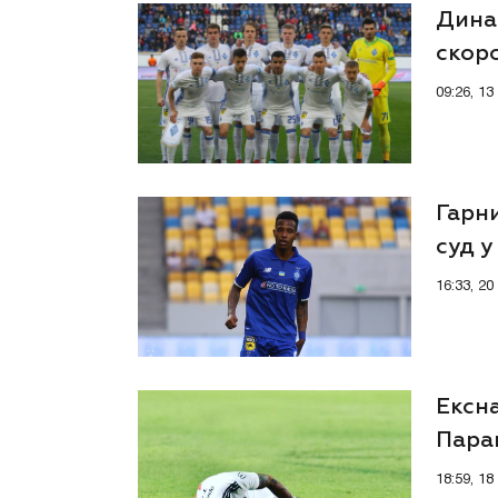
Динам
скор
09:26, 1
Гарн
суд у
16:33, 2
Ексн
Параг
18:59, 1