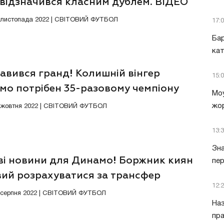
 відзначився класним дублем. ВІДЕО
9 листопада 2022 | СВІТОВИЙ ФУТБОЛ
17:
Бар
кат
авився гранд! Колишній вінгер
15:
мо потрібен 35-разовому чемпіону
Моу
жор
5 жовтня 2022 | СВІТОВИЙ ФУТБОЛ
13:
Зна
ві новини для Динамо! Боржник киян
пер
вий розрахуватися за трансфер
12:
онера
6 серпня 2022 | СВІТОВИЙ ФУТБОЛ
Наз
пра