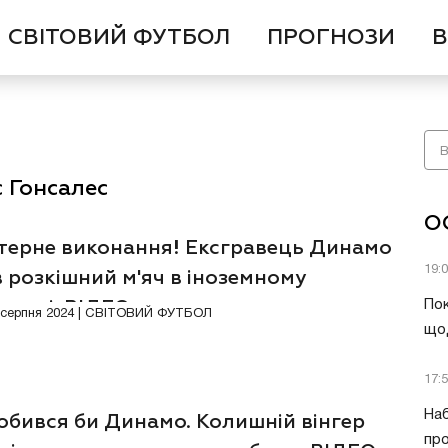
СВІТОВИЙ ФУТБОЛ
ПРОГНОЗИ
В
 Гонсалес
О
терне виконання! Ексгравець Динамо
19:
 розкішний м'яч в іноземному
онаті. ВІДЕО
Пок
7 серпня 2024 | СВІТОВИЙ ФУТБОЛ
що
17:
Наб
обився би Динамо. Колишній вінгер
про