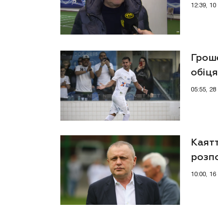
клуб
12:39, 1
Грош
обіця
05:55, 2
Каятт
розпо
за т
10:00, 1