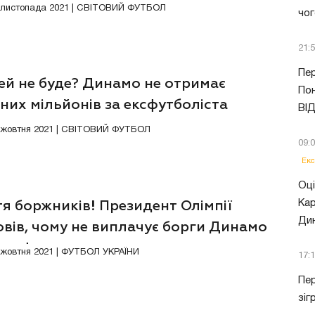
у-боржника
0 листопада 2021 | СВІТОВИЙ ФУТБОЛ
чог
21:
Пер
ей не буде? Динамо не отримає
Пон
них мільйонів за ексфутболіста
ВІ
8 жовтня 2021 | СВІТОВИЙ ФУТБОЛ
09:
Екс
Оці
Кар
я боржників! Президент Олімпії
Ди
вів, чому не виплачує борги Динамо
рансфер
6 жовтня 2021 | ФУТБОЛ УКРАЇНИ
17:
Пер
зіг