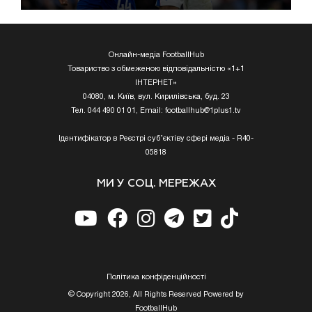
Онлайн-медіа FootballHub
Товариство з обмеженою відповідальністю «1+1
ІНТЕРНЕТ»
04080, м. Київ, вул. Кирилівська, буд. 23
Тел. 044 490 01 01, Email:
footballhub@1plus1.tv
Ідентифікатор в Реєстрі суб’єктіву сфері медіа - R40-
05818
МИ У СОЦ. МЕРЕЖАХ
Полiтика конфiденцiйностi
© Copyright 2026, All Rights Reserved Powered by
FootballHub