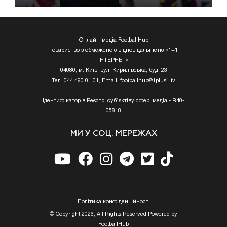
Онлайн-медіа FootballHub
Товариство з обмеженою відповідальністю «1+1
ІНТЕРНЕТ»
04080, м. Київ, вул. Кирилівська, буд. 23
Тел. 044 490 01 01, Email:
footballhub@1plus1.tv
Ідентифікатор в Реєстрі суб’єктіву сфері медіа - R40-
05818
МИ У СОЦ. МЕРЕЖАХ
Полiтика конфiденцiйностi
© Copyright 2026, All Rights Reserved Powered by
FootballHub