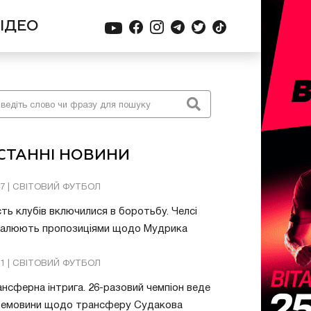
ІДЕО
СТАННІ НОВИНИ
47 | СВІТОВИЙ ФУТБОЛ
ть клубів включилися в боротьбу. Челсі
валюють пропозиціями щодо Мудрика
51 | СВІТОВИЙ ФУТБОЛ
нсферна інтрига. 26-разовий чемпіон веде
ремовини щодо трансферу Судакова