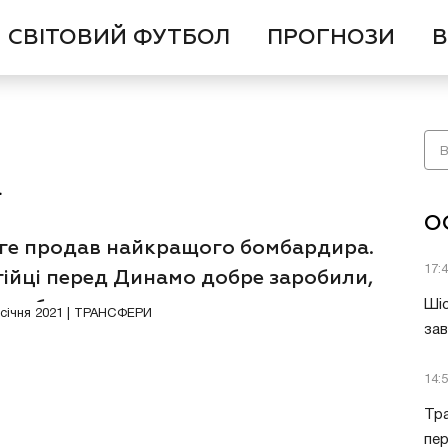
СВІТОВИЙ ФУТБОЛ
ПРОГНОЗИ
В
а
О
ге продав найкращого бомбардира.
17:
гійці перед Динамо добре заробили,
ослабли
Шіс
2 січня 2021 | ТРАНСФЕРИ
за
14:
Тра
пе