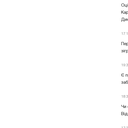
Оці
Кар
Ди
17:
Пер
зіг
19:
Є п
за
18:
Чи 
Від