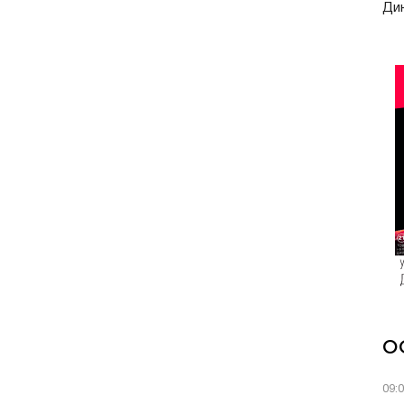
Ди
О
09: