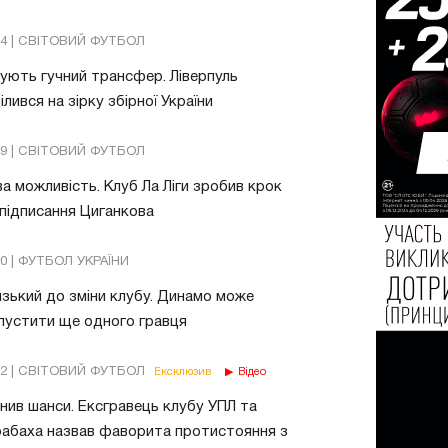
24 | СВІТОВИЙ ФУТБОЛ
ують гучний трансфер. Ліверпуль
ілився на зірку збірної України
49 | СВІТОВИЙ ФУТБОЛ
а можливість. Клуб Ла Ліги зробив крок
підписання Циганкова
30 | ФУТБОЛ УКРАЇНИ
зький до зміни клубу. Динамо може
пустити ще одного гравця
02 | СВІТОВИЙ ФУТБОЛ
Ексклюзив
Відео
нив шанси. Ексгравець клубу УПЛ та
абаха назвав фаворита протистояння з