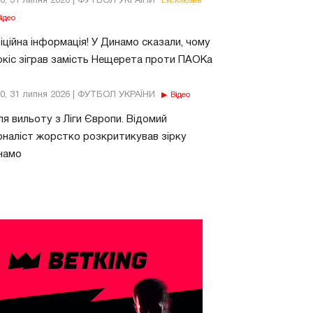
26, 31 липня 2026 | ФУТБОЛ УКРАЇНИ
Ексклюзив
ідео
ційна інформація! У Динамо сказали, чому
кіс зіграв замість Нещерета проти ПАОКа
10, 31 липня 2026 | ФУТБОЛ УКРАЇНИ
Відео
ля вильоту з Ліги Європи. Відомий
наліст жорстко розкритикував зірку
намо