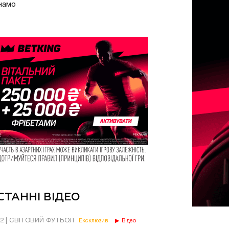
намо
СТАННІ ВІДЕО
02 | СВІТОВИЙ ФУТБОЛ
Ексклюзив
Відео