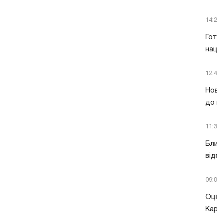
14:
Гот
нац
12:
Нов
до 
11:
Бли
від
09:
Оці
Кар