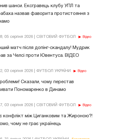
нив шанси. Ексгравець клубу УПЛ та
абаха назвав фаворита протистояння з
намо
18, 05 серпня 2026 | СВІТОВИЙ ФУТБОЛ
Відео
ший матч після допінг-скандалу! Мудрик
рав за Челсі проти Ювентуса. ВІДЕО
32, 03 серпня 2026 | ФУТБОЛ УКРАЇНИ
Відео
роблеми! Сказали, чому перестав
бивати Пономаренко в Динамо
37, 03 серпня 2026 | СВІТОВИЙ ФУТБОЛ
Відео
є конфлікт між Циганковим та Жироною?!
омо, чому не грає українець