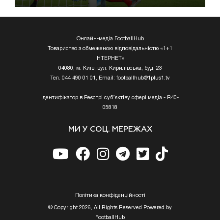
Онлайн-медіа FootballHub
Товариство з обмеженою відповідальністю «1+1
ІНТЕРНЕТ»
04080, м. Київ, вул. Кирилівська, буд. 23
Тел. 044 490 01 01, Email:
footballhub@1plus1.tv
Ідентифікатор в Реєстрі суб’єктіву сфері медіа - R40-
05818
МИ У СОЦ. МЕРЕЖАХ
Полiтика конфiденцiйностi
© Copyright 2026, All Rights Reserved Powered by
FootballHub