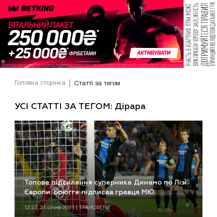
Головна сторінка
Статті за тегом
УСІ СТАТТІ ЗА ТЕГОМ: Дірара
Топове підсилення суперника Динамо по Лізі
Європи. Брюгге підписав гравця МЮ
12:27, 31 січня 2021 | ТРАНСФЕРИ