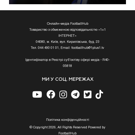
Онлайн-медіа FootballHub
Товариство з обмеженою відповідальністю «1+1
ІНТЕРНЕТ»
04080, м. Київ, вул. Кирилівська, буд. 23
Тел. 044 490 01 01, Email:
footballhub@1plus1.tv
Ідентифікатор в Реєстрі суб’єктіву сфері медіа - R40-
05818
МИ У СОЦ. МЕРЕЖАХ
Полiтика конфiденцiйностi
© Copyright 2026, All Rights Reserved Powered by
FootballHub