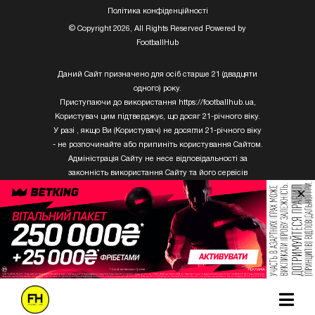
Полiтика конфiденцiйностi
© Copyright 2026, All Rights Reserved Powered by
FootballHub
Даний Сайт призначено для осіб старше 21 (двадцяти
одного) року.
Приступаючи до використання https://footballhub.ua,
Користувач цим підтверджує, що досяг 21-річного віку.
У разі , якщо Ви (Користувач) не досягли 21-річного віку
- не розпочинайте або припиніть користування Сайтом.
Адміністрація Сайту не несе відповідальності за
законність використання Сайту та його сервісів
Користувачем, який не досяг 21-річного віку.
×
Твори Getty Images, що розміщені на сайті, не можуть
бути використані третіми особами без письмового
дозволу ТОВ «ГЛОБАЛ ІМІДЖЕС ЮКРЕЙН.