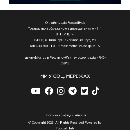
Онлайн-медіа FootballHub
Товариство з обмеженою відповідальністю «1+1
ІНТЕРНЕТ»
04080, м. Київ, вул. Кирилівська, буд. 23
Тел. 044 490 01 01, Email:
footballhub@1plus1.tv
Ідентифікатор в Реєстрі суб’єктіву сфері медіа - R40-
05818
МИ У СОЦ. МЕРЕЖАХ
Полiтика конфiденцiйностi
© Copyright 2026, All Rights Reserved Powered by
FootballHub