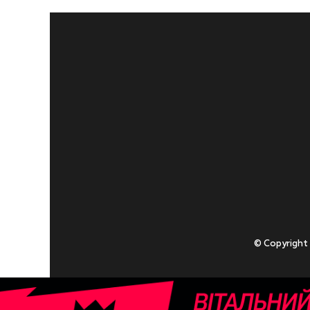
© Copyright
Приступаючи
У разі , якщо