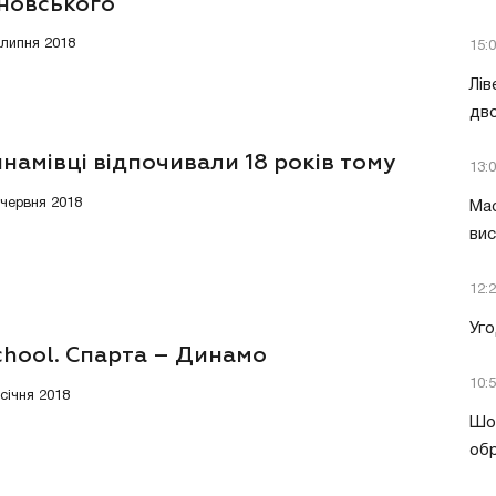
новського
 липня 2018
15:
Лів
дво
намівці відпочивали 18 років тому
13:
 червня 2018
Мас
вис
12:
Уго
chool. Спарта – Динамо
10:
 січня 2018
Шок
обр