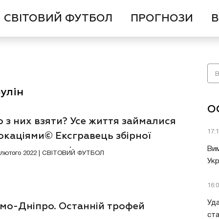
СВІТОВИЙ ФУТБОЛ
ПРОГНОЗИ
В
улін
О
 з них взяти? Усе життя займалися
17:
окаціями© Ексгравець збірної
ни згадав росіян
Вим
Ексклюзив
Відео
1 лютого 2022 | СВІТОВИЙ ФУТБОЛ
Укр
16:
Уда
мо-Дніпро. Останній трофей
ст