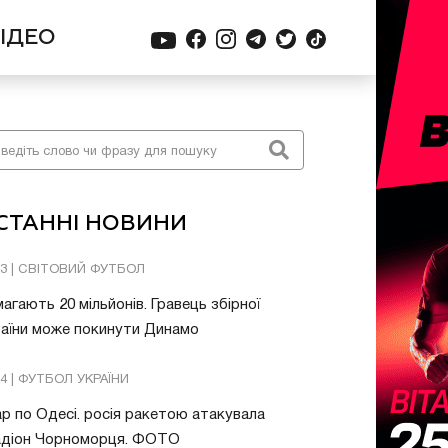
ІДЕО
СТАННІ НОВИНИ
13 | СВІТОВИЙ ФУТБОЛ
агають 20 мільйонів. Гравець збірної
аїни може покинути Динамо
04 | ФУТБОЛ УКРАЇНИ
р по Одесі. росія ракетою атакувала
адіон Чорноморця. ФОТО