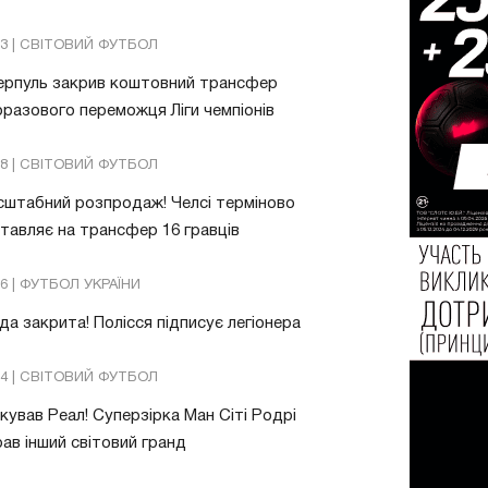
03 | СВІТОВИЙ ФУТБОЛ
ерпуль закрив коштовний трансфер
разового переможця Ліги чемпіонів
08 | СВІТОВИЙ ФУТБОЛ
штабний розпродаж! Челсі терміново
тавляє на трансфер 16 гравців
26 | ФУТБОЛ УКРАЇНИ
да закрита! Полісся підписує легіонера
54 | СВІТОВИЙ ФУТБОЛ
ував Реал! Суперзірка Ман Сіті Родрі
ав інший світовий гранд