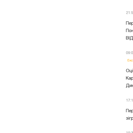
21:
Пер
Пон
ВІ
09:
Екс
Оці
Кар
Ди
17:
Пер
зіг