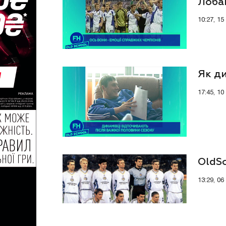
Лоба
10:27, 15
Як ди
17:45, 10
OldS
13:29, 06