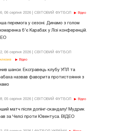
56, 06 серпня 2026 | СВІТОВИЙ ФУТБОЛ
Відео
ша перемога у сезоні. Динамо з голом
омаренка б'є Карабах у Лізі конференцій.
ДЕО
02, 06 серпня 2026 | СВІТОВИЙ ФУТБОЛ
клюзив
Відео
нив шанси. Ексгравець клубу УПЛ та
абаха назвав фаворита протистояння з
намо
18, 05 серпня 2026 | СВІТОВИЙ ФУТБОЛ
Відео
ший матч після допінг-скандалу! Мудрик
рав за Челсі проти Ювентуса. ВІДЕО