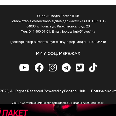
Онлайн-медіа FootballHub
Товариство з обмеженою відповідальністю «1+1 ІНТЕРНЕТ»
04080, м. Київ, вул. Кирилівська, буд. 23
Тел. 044 490 01 01, Email:
footballhub@1plus1.tv
Ідентифікатор в Реєстрі суб’єктіву сфері медіа - R40-05818
МИ У СОЦ. МЕРЕЖАХ
 2026, All Rights Reserved Powered by FootballHub
Полiтика конф
Даний Сайт призначено для осіб старше 21 (двадцяти одного) року.
 до використання https://footballhub.ua, Користувач цим підтверджує, що досяг 21-р
 Ви (Користувач) не досягли 21-річного віку - не розпочинайте або припиніть корист