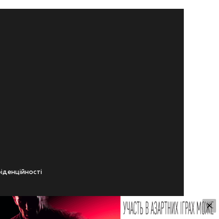
iденцiйностi
×
ічного віку.
ування Сайтом.