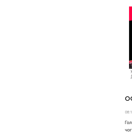
О
08:
Гол
чог