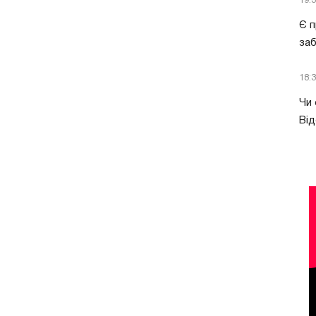
19:
Є п
за
18:
Чи 
Від