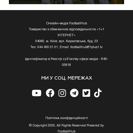
Онлайн-медіа FootballHub
Товариство з обмеженою відповідальністю «1+1
ІНТЕРНЕТ»
04080, м. Київ, вул. Кирилівська, буд. 23
Тел. 044 490 01 01, Email:
footballhub@1plus1.tv
Ідентифікатор в Реєстрі суб’єктіву сфері медіа - R40-
05818
МИ У СОЦ. МЕРЕЖАХ
Полiтика конфiденцiйностi
© Copyright 2026, All Rights Reserved Powered by
FootballHub