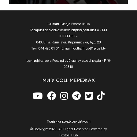
Онлайн-медіа FootballHub
Товариство з обмеженою відповідальністю «1+1
ІНТЕРНЕТ»
04080, м. Київ, вул. Кирилівська, буд. 23
Тел. 044 490 01 01, Email:
footballhub@1plus1.tv
Ідентифікатор в Реєстрі суб’єктіву сфері медіа - R40-
05818
МИ У СОЦ. МЕРЕЖАХ
Полiтика конфiденцiйностi
© Copyright 2026, All Rights Reserved Powered by
FootballHub