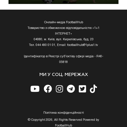
Онлайн-медіа FootballHub
Товариство з обмеженою відповідальністю «1+1
ІНТЕРНЕТ»
04080, м. Київ, вул. Кирилівська, буд. 23
Тел. 044 490 01 01, Email:
footballhub@1plus1.tv
Ідентифікатор в Реєстрі суб’єктіву сфері медіа - R40-
05818
МИ У СОЦ. МЕРЕЖАХ
Полiтика конфiденцiйностi
© Copyright 2026, All Rights Reserved Powered by
FootballHub