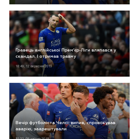
Гравець англійської Прем’єр-Ліги вляпався у
скандал. І отримав травму
18:49, 12 вересня 2019
Вечір футболіста Челсі: випив, спровокував
аварію, заарештували
15:22, 09 квітня 2019