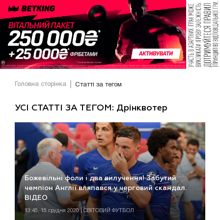
Головна сторінка
Статті за тегом
УСІ СТАТТІ ЗА ТЕГОМ: Дрінквотер
Божевільні фоли і два вилучення! Забутий
чемпіон Англії вляпався у черговий скандал.
ВІДЕО
13:45, 15 грудня 2020 | СВІТОВИЙ ФУТБОЛ