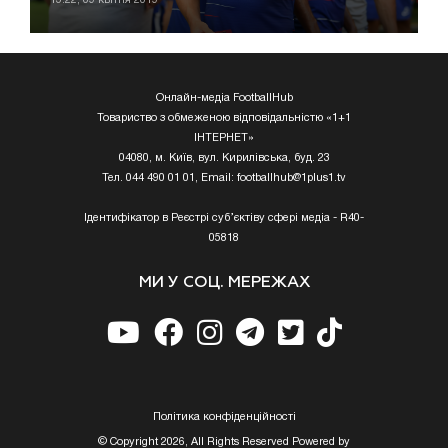
Онлайн-медіа FootballHub
Товариство з обмеженою відповідальністю «1+1
ІНТЕРНЕТ»
04080, м. Київ, вул. Кирилівська, буд. 23
Тел. 044 490 01 01, Email:
footballhub@1plus1.tv
Ідентифікатор в Реєстрі суб’єктіву сфері медіа - R40-
05818
МИ У СОЦ. МЕРЕЖАХ
Полiтика конфiденцiйностi
© Copyright 2026, All Rights Reserved Powered by