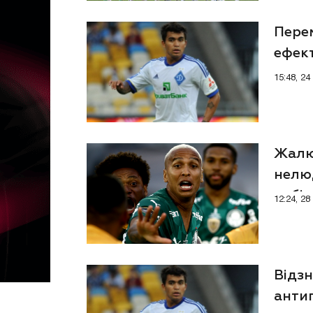
Пере
ефект
15:48, 2
Жалюг
нелю
арбі
12:24, 2
Відзн
анти