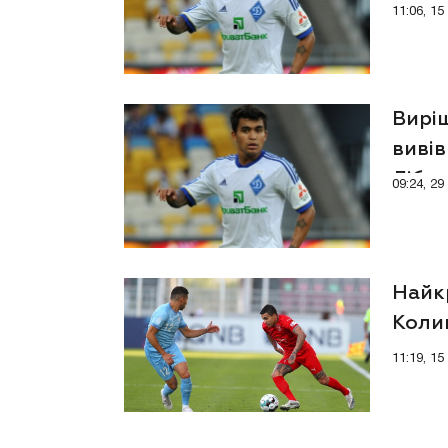
про 
11:06, 1
Вирі
вивів
Лібе
09:24, 2
Найк
Коли
спис
11:19, 1