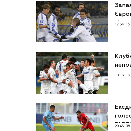
Запал
Євро
відом
17:54, 1
Клубн
непов
кома
13:16, 1
Ексди
гольо
ВІДЕ
20:46, 0