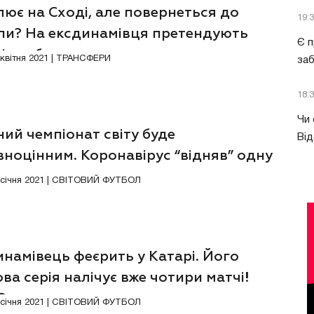
ює на Сході, але повернеться до
19:
пи? На ексдинамівця претендують
Є п
і клуби
5 квітня 2021 | ТРАНСФЕРИ
за
18:
Чи 
ий чемпіонат світу буде
Від
ноцінним. Коронавірус “відняв” одну
нду
6 січня 2021 | СВІТОВИЙ ФУТБОЛ
намівець феєрить у Катарі. Його
ва серія налічує вже чотири матчі!
О
8 січня 2021 | СВІТОВИЙ ФУТБОЛ