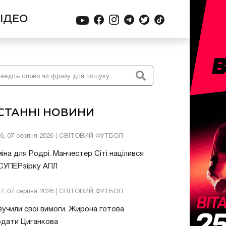
ІДЕО
СТАННІ НОВИНИ
26, 07 серпня 2026 | СВІТОВИЙ ФУТБОЛ
іна для Родрі. Манчестер Сіті націлився
 СУПЕРзірку АПЛ
57, 07 серпня 2026 | СВІТОВИЙ ФУТБОЛ
учили свої вимоги. Жирона готова
одати Циганкова