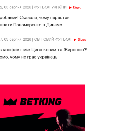
32, 03 серпня 2026 | ФУТБОЛ УКРАЇНИ
Відео
роблеми! Сказали, чому перестав
бивати Пономаренко в Динамо
37, 03 серпня 2026 | СВІТОВИЙ ФУТБОЛ
Відео
є конфлікт між Циганковим та Жироною?!
омо, чому не грає українець