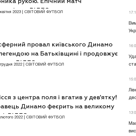
рника рукою. Епічний матч
инамівця. ВІДЕО
Відео
0 квітня 2023 | СВІТОВИЙ ФУТБОЛ
17:
Вим
Укр
сферний провал київського Динамо
16:
легендою на Батьківщині і продовжує
Уда
вати. ВІДЕО
ст
Відео
5 грудня 2022 | СВІТОВИЙ ФУТБОЛ
15:
Лів
сся з центра поля і вгатив у дев'ятку!
дво
равець Динамо феєрить на великому
13:
рі. ВІДЕО
Відео
9 лютого 2022 | СВІТОВИЙ ФУТБОЛ
Мас
вис