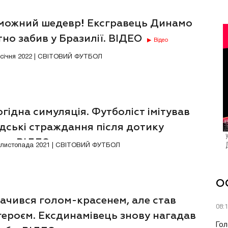
можний шедевр! Ексгравець Динамо
но забив у Бразилії. ВІДЕО
Відео
4 січня 2022 | СВІТОВИЙ ФУТБОЛ
ідна симуляція. Футболіст імітував
дські страждання після дотику
тра. ВІДЕО
Відео
8 листопада 2021 | СВІТОВИЙ ФУТБОЛ
О
ачився голом-красенем, але став
08:
героєм. Ексдинамівець знову нагадав
Гол