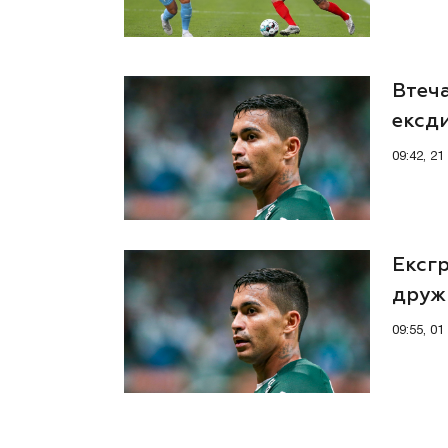
Втеча
ексди
09:42, 2
Ексг
друж
09:55, 0