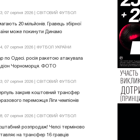
13, 07 серпня 2026 | СВІТОВИЙ ФУТБОЛ
агають 20 мільйонів. Гравець збірної
аїни може покинути Динамо
04, 07 серпня 2026 | ФУТБОЛ УКРАЇНИ
р по Одесі. росія ракетою атакувала
адіон Чорноморця. ФОТО
03, 07 серпня 2026 | СВІТОВИЙ ФУТБОЛ
ерпуль закрив коштовний трансфер
разового переможця Ліги чемпіонів
08, 07 серпня 2026 | СВІТОВИЙ ФУТБОЛ
штабний розпродаж! Челсі терміново
тавляє на трансфер 16 гравців