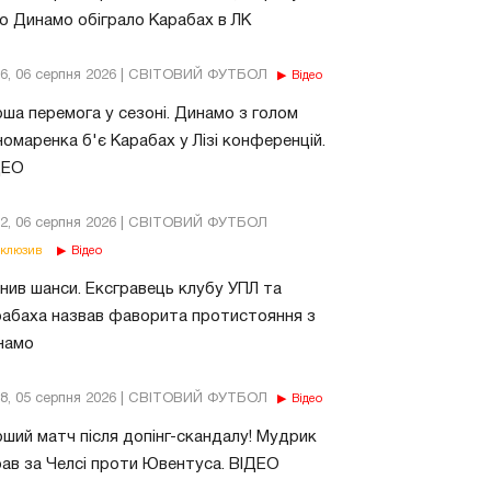
о Динамо обіграло Карабах в ЛК
56, 06 серпня 2026 | СВІТОВИЙ ФУТБОЛ
Відео
ша перемога у сезоні. Динамо з голом
омаренка б'є Карабах у Лізі конференцій.
ДЕО
02, 06 серпня 2026 | СВІТОВИЙ ФУТБОЛ
клюзив
Відео
нив шанси. Ексгравець клубу УПЛ та
абаха назвав фаворита протистояння з
намо
18, 05 серпня 2026 | СВІТОВИЙ ФУТБОЛ
Відео
ший матч після допінг-скандалу! Мудрик
рав за Челсі проти Ювентуса. ВІДЕО