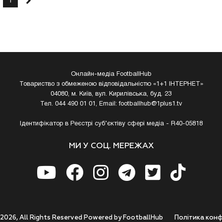
1
Онлайн-медіа FootballHub
Товариство з обмеженою відповідальністю «1+1 ІНТЕРНЕТ»
04080, м. Київ, вул. Кирилівська, буд. 23
Тел. 044 490 01 01, Email:
footballhub@1plus1.tv
Ідентифікатор в Реєстрі суб’єктіву сфері медіа - R40-05818
МИ У СОЦ. МЕРЕЖАХ
 2026, All Rights Reserved Powered by FootballHub
Полiтика конф