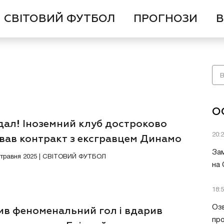
СВІТОВИЙ ФУТБОЛ
ПРОГНОЗИ
В
О
дал! Іноземний клуб достроково
20:
рвав контракт з ексгравцем Динамо
Зам
3 травня 2025 | СВІТОВИЙ ФУТБОЛ
на
18:
Озв
ив феноменальний гол і вдарив
пр