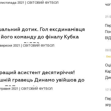
себе. ВІДЕО
Відео
5 листопада 2021 | СВІТОВИЙ ФУТБОЛ
чог
21:
Пер
шальний дотик. Гол ексдинамівця
Пон
 його команду до фіналу Кубка
ВІ
ртадорес. ВІДЕО
9 вересня 2021 | СВІТОВИЙ ФУТБОЛ
09:
Екс
Оці
Кар
ращий асистент десятиріччя!
Ди
шній гравець Динамо увійшов до
ку ТОП-гравців
5 травня 2021 | СВІТОВИЙ ФУТБОЛ
17:
Пер
зіг