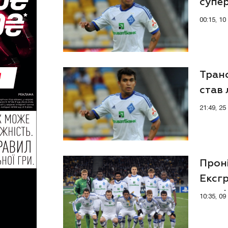
супе
ексд
00:15, 1
Тран
став 
диву
21:49, 2
Проні
Ексг
турні
10:35, 0