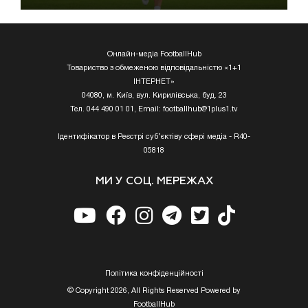
Онлайн-медіа FootballHub
Товариство з обмеженою відповідальністю «1+1
ІНТЕРНЕТ»
04080, м. Київ, вул. Кирилівська, буд. 23
Тел. 044 490 01 01, Email:
footballhub@1plus1.tv
Ідентифікатор в Реєстрі суб’єктіву сфері медіа - R40-
05818
МИ У СОЦ. МЕРЕЖАХ
Полiтика конфiденцiйностi
© Copyright 2026, All Rights Reserved Powered by
FootballHub