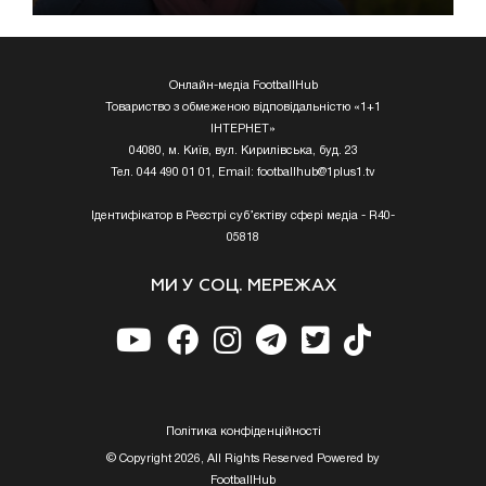
Онлайн-медіа FootballHub
Товариство з обмеженою відповідальністю «1+1
ІНТЕРНЕТ»
04080, м. Київ, вул. Кирилівська, буд. 23
Тел. 044 490 01 01, Email:
footballhub@1plus1.tv
Ідентифікатор в Реєстрі суб’єктіву сфері медіа - R40-
05818
МИ У СОЦ. МЕРЕЖАХ
Полiтика конфiденцiйностi
© Copyright 2026, All Rights Reserved Powered by
FootballHub