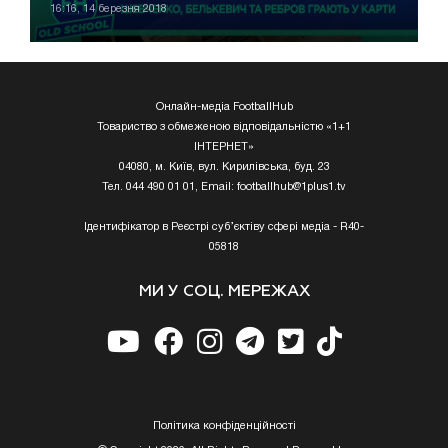
16:16, 14 березня 2018
Онлайн-медіа FootballHub
Товариство з обмеженою відповідальністю «1+1
ІНТЕРНЕТ»
04080, м. Київ, вул. Кирилівська, буд. 23
Тел. 044 490 01 01, Email:
footballhub@1plus1.tv
Ідентифікатор в Реєстрі суб’єктіву сфері медіа - R40-
05818
МИ У СОЦ. МЕРЕЖАХ
Полiтика конфiденцiйностi