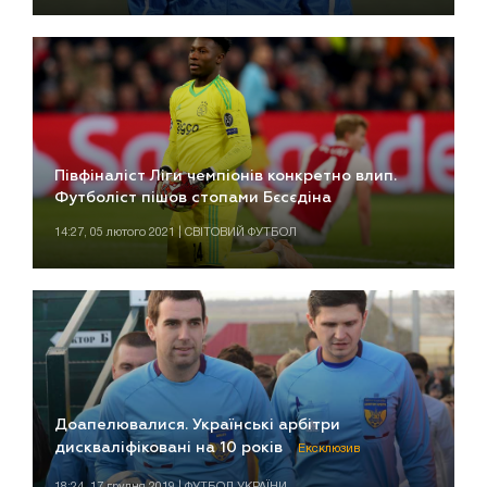
Півфіналіст Ліги чемпіонів конкретно влип.
Футболіст пішов стопами Бєсєдіна
14:27, 05 лютого 2021 | СВІТОВИЙ ФУТБОЛ
Доапелювалися. Українські арбітри
дискваліфіковані на 10 років
Ексклюзив
18:24, 17 грудня 2019 | ФУТБОЛ УКРАЇНИ