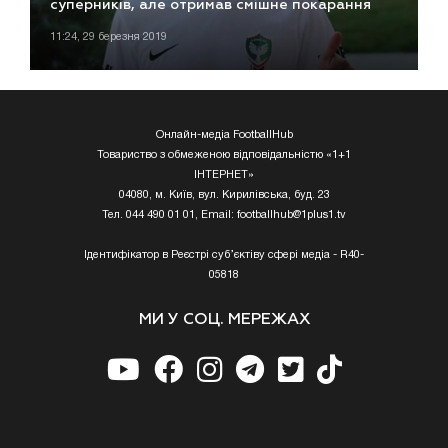
суперників, але отримав смішне покарання
11:24, 29 березня 2019
Онлайн-медіа FootballHub
Товариство з обмеженою відповідальністю «1+1
ІНТЕРНЕТ»
04080, м. Київ, вул. Кирилівська, буд. 23
Тел. 044 490 01 01, Email:
footballhub@1plus1.tv
Ідентифікатор в Реєстрі суб’єктіву сфері медіа - R40-
05818
МИ У СОЦ. МЕРЕЖАХ