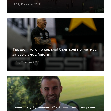
19:07, 12 серпня 2019
Так ще нікого не карали! Сампаолі поплатився
за свою емоційність
15:35, 29 липня 2019
Свавілля у Туреччині. Футболіст на полі різав