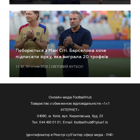
Поборються з Ман Сіті. Барселона хоче
підписати зірку, яка виграла 20 трофеїв
11:40, 03 січня 2025 | СВІТОВИЙ ФУТБОЛ
Онлайн-медіа FootballHub
Товариство з обмеженою відповідальністю «1+1
ІНТЕРНЕТ»
04080, м. Київ, вул. Кирилівська, буд. 23
Тел. 044 490 01 01, Email:
footballhub@1plus1.tv
Ідентифікатор в Реєстрі суб’єктіву сфері медіа - R40-