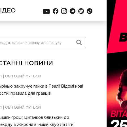
ІДЕО
СТАННІ НОВИНИ
01 | СВІТОВИЙ ФУТБОЛ
рінью закручує гайки в Реалі! Відомі нові
сткі правила для гравців
31 | СВІТОВИЙ ФУТБОЛ
йшли гроші! Циганков близький до
еходу з Жирони в інший клуб Ла Ліги