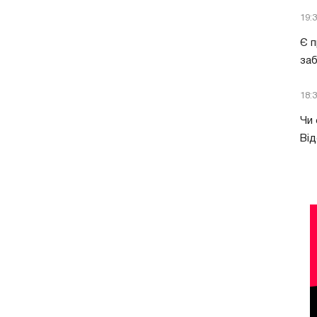
19:
Є п
за
18:
Чи 
Від