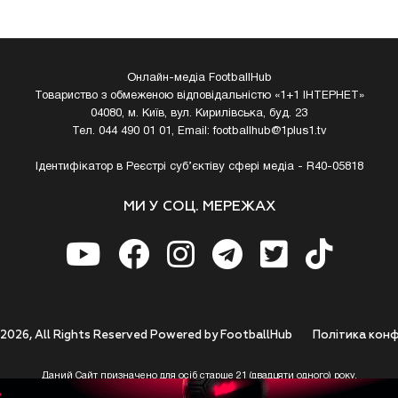
Онлайн-медіа FootballHub
Товариство з обмеженою відповідальністю «1+1 ІНТЕРНЕТ»
04080, м. Київ, вул. Кирилівська, буд. 23
Тел. 044 490 01 01, Email:
footballhub@1plus1.tv
Ідентифікатор в Реєстрі суб’єктіву сфері медіа - R40-05818
МИ У СОЦ. МЕРЕЖАХ
 2026, All Rights Reserved Powered by FootballHub
Полiтика конф
Даний Сайт призначено для осіб старше 21 (двадцяти одного) року.
 до використання https://footballhub.ua, Користувач цим підтверджує, що досяг 21-р