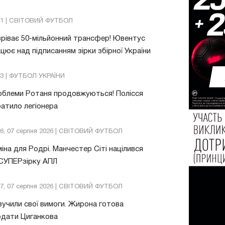
21 | СВІТОВИЙ ФУТБОЛ
ріває 50-мільйонний трансфер! Ювентус
цює над підписанням зірки збірної України
53 | ФУТБОЛ УКРАЇНИ
облеми Ротаня продовжуються! Полісся
атило легіонера
26, 07 серпня 2026 | СВІТОВИЙ ФУТБОЛ
іна для Родрі. Манчестер Сіті націлився
 СУПЕРзірку АПЛ
57, 07 серпня 2026 | СВІТОВИЙ ФУТБОЛ
учили свої вимоги. Жирона готова
одати Циганкова