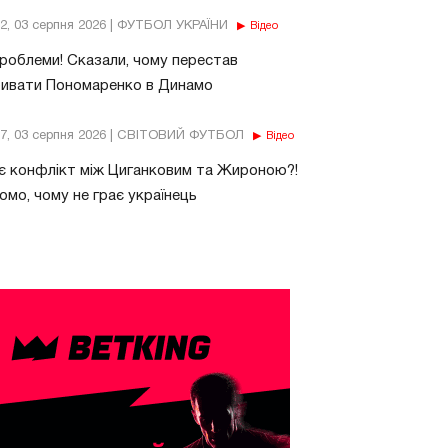
32, 03 серпня 2026 | ФУТБОЛ УКРАЇНИ
Відео
роблеми! Сказали, чому перестав
бивати Пономаренко в Динамо
37, 03 серпня 2026 | СВІТОВИЙ ФУТБОЛ
Відео
є конфлікт між Циганковим та Жироною?!
омо, чому не грає українець