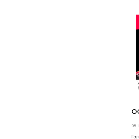
О
08:
Гол