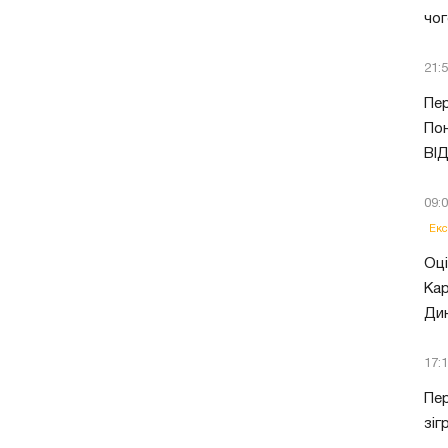
чог
21:
Пер
Пон
ВІ
09:
Екс
Оці
Кар
Ди
17:
Пер
зіг