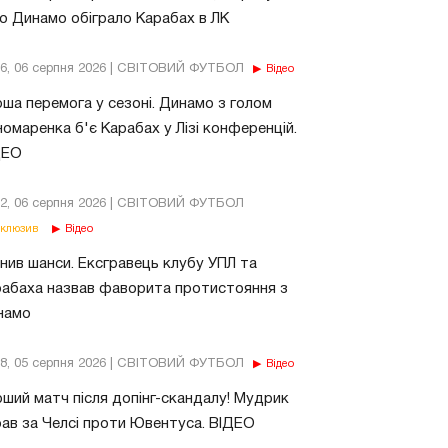
о Динамо обіграло Карабах в ЛК
56, 06 серпня 2026 | СВІТОВИЙ ФУТБОЛ
Відео
ша перемога у сезоні. Динамо з голом
омаренка б'є Карабах у Лізі конференцій.
ДЕО
02, 06 серпня 2026 | СВІТОВИЙ ФУТБОЛ
клюзив
Відео
нив шанси. Ексгравець клубу УПЛ та
абаха назвав фаворита протистояння з
намо
18, 05 серпня 2026 | СВІТОВИЙ ФУТБОЛ
Відео
ший матч після допінг-скандалу! Мудрик
рав за Челсі проти Ювентуса. ВІДЕО