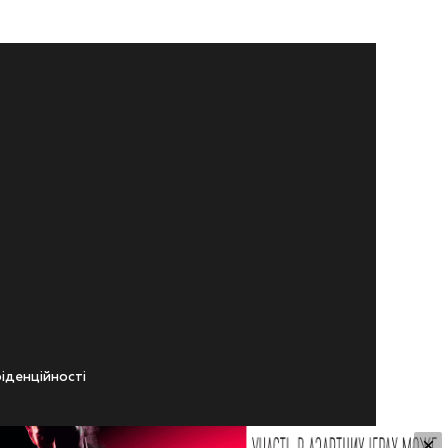
iденцiйностi
×
ічного віку.