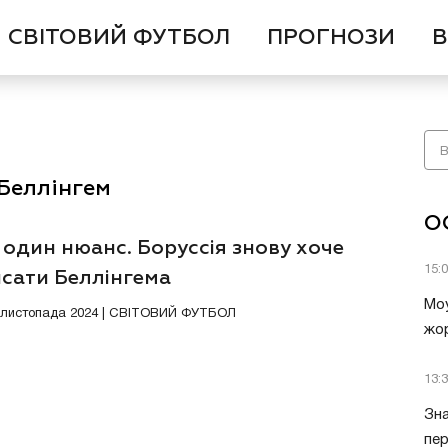
СВІТОВИЙ ФУТБОЛ
ПРОГНОЗИ
В
Беллінгем
О
 один нюанс. Боруссія знову хоче
15:
исати Беллінгема
Моу
2 листопада 2024 | СВІТОВИЙ ФУТБОЛ
жор
13:
Зна
пер