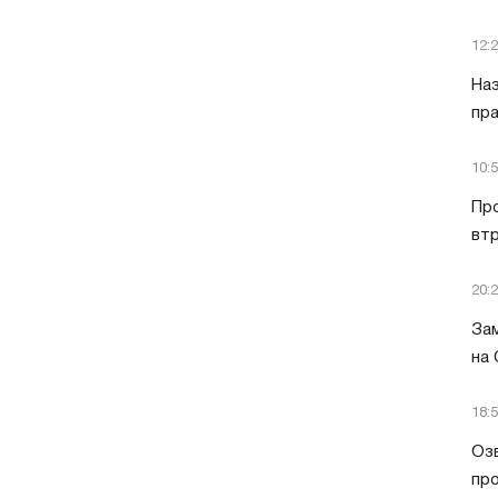
12:
Наз
пра
10:
Пр
втр
20:
Зам
на
18:
Озв
пр