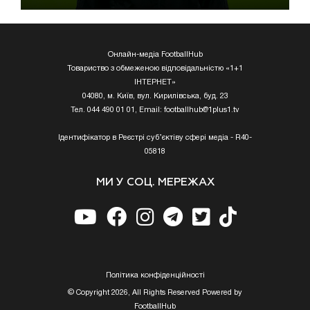
Онлайн-медіа FootballHub
Товариство з обмеженою відповідальністю «1+1
ІНТЕРНЕТ»
04080, м. Київ, вул. Кирилівська, буд. 23
Тел. 044 490 01 01, Email:
footballhub@1plus1.tv
Ідентифікатор в Реєстрі суб’єктіву сфері медіа - R40-
05818
МИ У СОЦ. МЕРЕЖАХ
Полiтика конфiденцiйностi
© Copyright 2026, All Rights Reserved Powered by
FootballHub