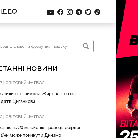
ІДЕО
СТАННІ НОВИНИ
57 | СВІТОВИЙ ФУТБОЛ
учили свої вимоги. Жирона готова
одати Циганкова
13 | СВІТОВИЙ ФУТБОЛ
агають 20 мільйонів. Гравець збірної
аїни може покинути Динамо