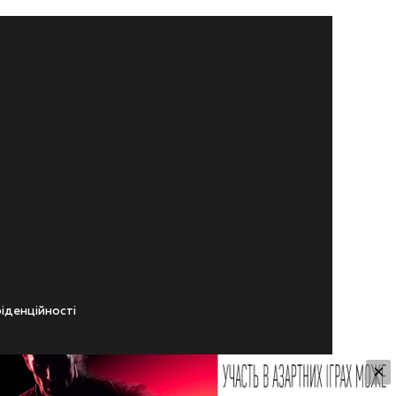
iденцiйностi
×
ічного віку.
ування Сайтом.