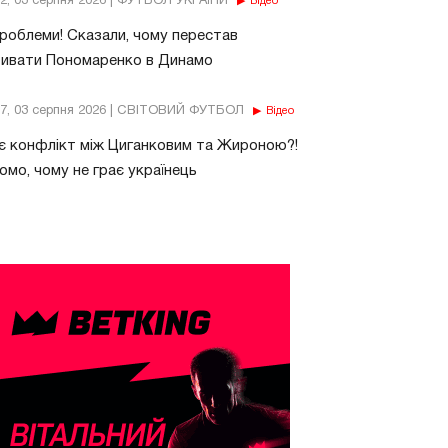
32, 03 серпня 2026 | ФУТБОЛ УКРАЇНИ
Відео
роблеми! Сказали, чому перестав
бивати Пономаренко в Динамо
37, 03 серпня 2026 | СВІТОВИЙ ФУТБОЛ
Відео
є конфлікт між Циганковим та Жироною?!
омо, чому не грає українець