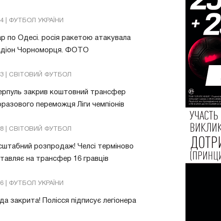
04 | ФУТБОЛ УКРАЇНИ
р по Одесі. росія ракетою атакувала
адіон Чорноморця. ФОТО
03 | СВІТОВИЙ ФУТБОЛ
ерпуль закрив коштовний трансфер
разового переможця Ліги чемпіонів
08 | СВІТОВИЙ ФУТБОЛ
штабний розпродаж! Челсі терміново
тавляє на трансфер 16 гравців
26 | ФУТБОЛ УКРАЇНИ
да закрита! Полісся підписує легіонера