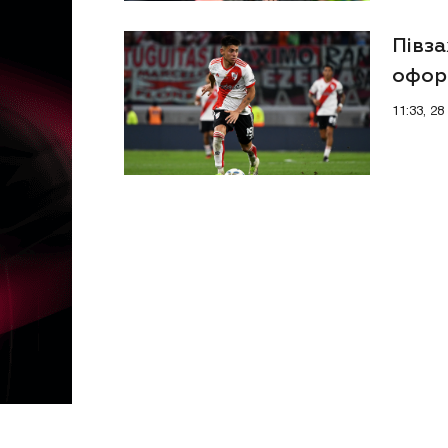
Півза
офор
11:33, 2