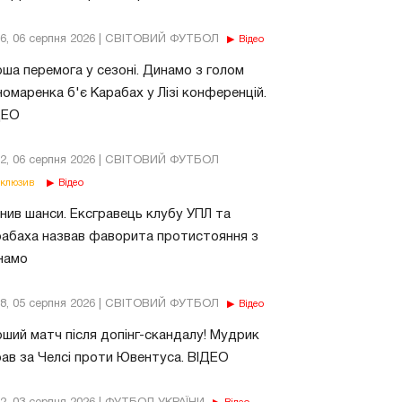
56, 06 серпня 2026 | СВІТОВИЙ ФУТБОЛ
Відео
ша перемога у сезоні. Динамо з голом
омаренка б'є Карабах у Лізі конференцій.
ДЕО
02, 06 серпня 2026 | СВІТОВИЙ ФУТБОЛ
клюзив
Відео
нив шанси. Ексгравець клубу УПЛ та
абаха назвав фаворита протистояння з
намо
18, 05 серпня 2026 | СВІТОВИЙ ФУТБОЛ
Відео
ший матч після допінг-скандалу! Мудрик
рав за Челсі проти Ювентуса. ВІДЕО