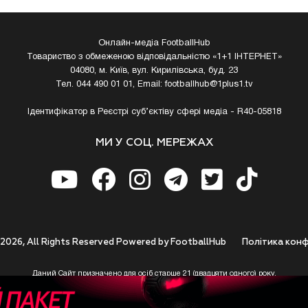
Онлайн-медіа FootballHub
Товариство з обмеженою відповідальністю «1+1 ІНТЕРНЕТ»
04080, м. Київ, вул. Кирилівська, буд. 23
Тел. 044 490 01 01, Email:
footballhub@1plus1.tv
Ідентифікатор в Реєстрі суб’єктіву сфері медіа - R40-05818
МИ У СОЦ. МЕРЕЖАХ
 2026, All Rights Reserved Powered by FootballHub
Полiтика конф
Даний Сайт призначено для осіб старше 21 (двадцяти одного) року.
 до використання https://footballhub.ua, Користувач цим підтверджує, що досяг 21-р
 Ви (Користувач) не досягли 21-річного віку - не розпочинайте або припиніть корист