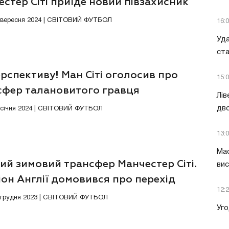
стер Сіті приїде новий півзахисник
0 вересня 2024 | СВІТОВИЙ ФУТБОЛ
16:
Уда
ст
рспективу! Ман Сіті оголосив про
15:
сфер талановитого гравця
Лів
дво
5 січня 2024 | СВІТОВИЙ ФУТБОЛ
13:
Мас
ий зимовий трансфер Манчестер Сіті.
вис
он Англії домовився про перехід
12:
нта
1 грудня 2023 | СВІТОВИЙ ФУТБОЛ
Уго