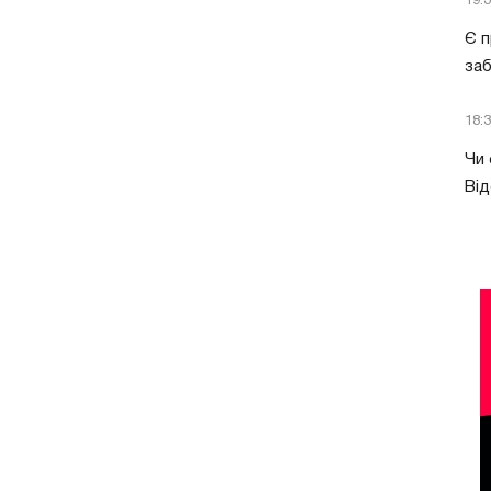
19:
Є п
за
18:
Чи 
Від