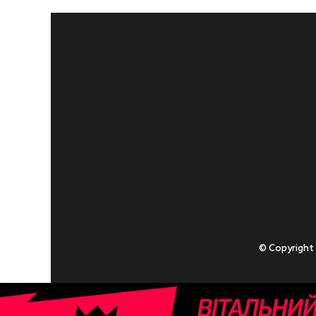
© Copyright
Приступаючи
У разі , якщо