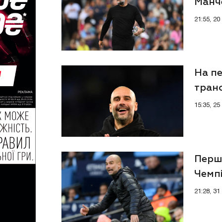
Манче
21:55, 2
На пе
тран
15:35, 2
Перш
Чемпі
тала
21:28, 3