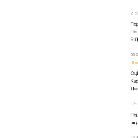
21:
Пер
Пон
ВІ
09:
Екс
Оці
Кар
Ди
17:
Пер
зіг