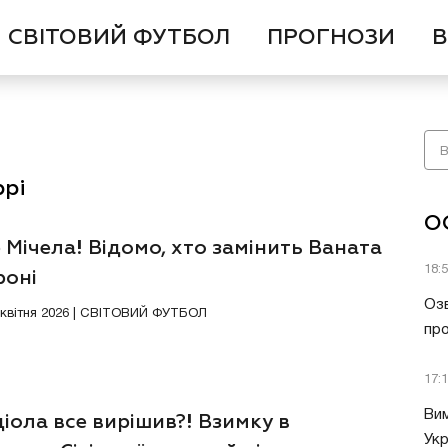
СВІТОВИЙ ФУТБОЛ
ПРОГНОЗИ
В
ррі
О
 Мічела! Відомо, хто замінить Ваната
18:
роні
Озв
0 квітня 2026 | СВІТОВИЙ ФУТБОЛ
пр
17:
Вим
іола все вирішив?! Взимку в
Укр