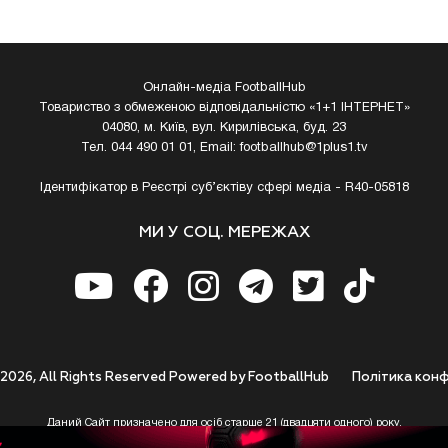
Онлайн-медіа FootballHub
Товариство з обмеженою відповідальністю «1+1 ІНТЕРНЕТ»
04080, м. Київ, вул. Кирилівська, буд. 23
Тел. 044 490 01 01, Email:
footballhub@1plus1.tv
Ідентифікатор в Реєстрі суб’єктіву сфері медіа - R40-05818
МИ У СОЦ. МЕРЕЖАХ
 2026, All Rights Reserved Powered by FootballHub
Полiтика конф
Даний Сайт призначено для осіб старше 21 (двадцяти одного) року.
 до використання https://footballhub.ua, Користувач цим підтверджує, що досяг 21-р