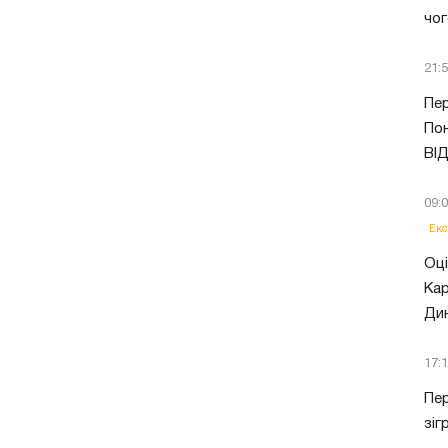
чог
21:
Пер
Пон
ВІ
09:
Екс
Оці
Кар
Ди
17:
Пер
зіг