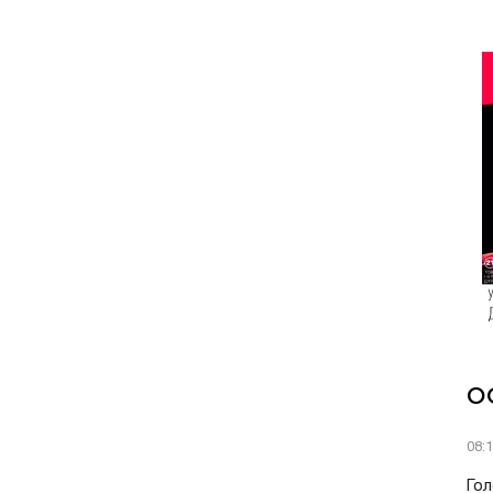
О
08:
Гол