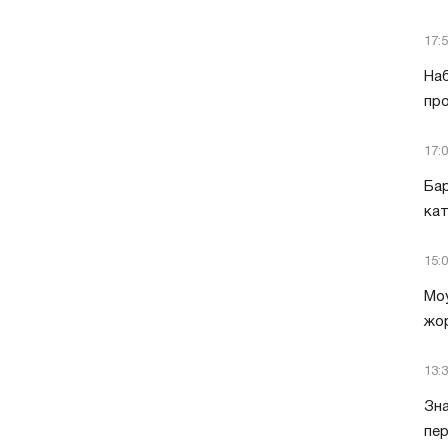
17:
Наб
про
17:
Бар
кат
15:
Моу
жор
13:
Зна
пер