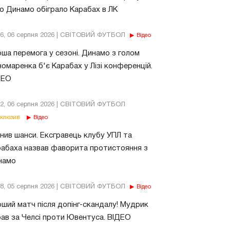
о Динамо обіграло Карабах в ЛК
56, 06 серпня 2026 | СВІТОВИЙ ФУТБОЛ
Відео
ша перемога у сезоні. Динамо з голом
омаренка б'є Карабах у Лізі конференцій.
ДЕО
02, 06 серпня 2026 | СВІТОВИЙ ФУТБОЛ
клюзив
Відео
нив шанси. Ексгравець клубу УПЛ та
абаха назвав фаворита протистояння з
намо
18, 05 серпня 2026 | СВІТОВИЙ ФУТБОЛ
Відео
ший матч після допінг-скандалу! Мудрик
рав за Челсі проти Ювентуса. ВІДЕО