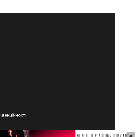
iденцiйностi
×
ічного віку.