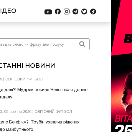
ІДЕО
СТАННІ НОВИНИ
09 | СВІТОВИЙ ФУТБОЛ
и далі?! Мудрик покине Челсі після допінг-
андалу
03, 08 серпня 2026 | СВІТОВИЙ ФУТБОЛ
ине Бенфіку?! Трубін ухвалив рішення
до майбутнього