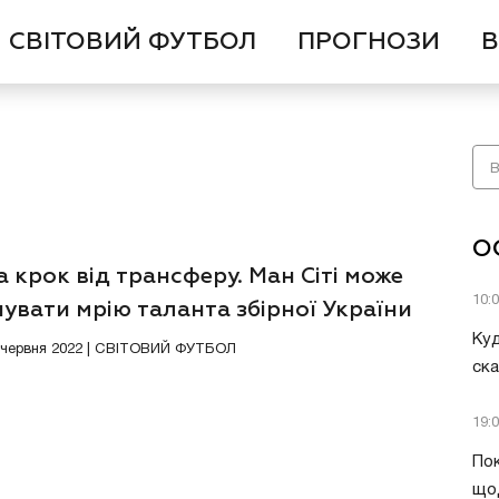
СВІТОВИЙ ФУТБОЛ
ПРОГНОЗИ
В
О
а крок від трансферу. Ман Сіті може
10:
увати мрію таланта збірної України
Куд
5 червня 2022 | СВІТОВИЙ ФУТБОЛ
ск
19:
Пок
що