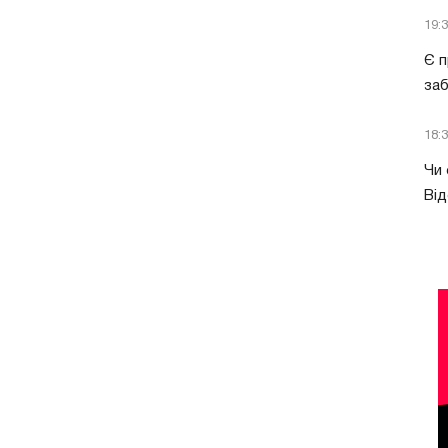
19:
Є п
за
18:
Чи 
Від