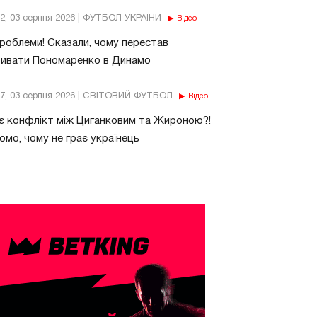
32, 03 серпня 2026 | ФУТБОЛ УКРАЇНИ
Відео
роблеми! Сказали, чому перестав
бивати Пономаренко в Динамо
37, 03 серпня 2026 | СВІТОВИЙ ФУТБОЛ
Відео
є конфлікт між Циганковим та Жироною?!
омо, чому не грає українець