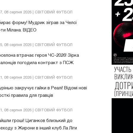
57, 08 серпня 2026 | СВІТОВИЙ ФУТБОЛ
ирає форму! Мудрик зіграв за Челсі
ти Мілана. ВІДЕО
05, 08 серпня 2026 | СВІТОВИЙ ФУТБОЛ
селона втрачає героя ЧС-2026! Зірка
алонців погодила контракт з ПСЖ
01, 08 серпня 2026 | СВІТОВИЙ ФУТБОЛ
рінью закручує гайки в Реалі! Відомі нові
сткі правила для гравців
31, 08 серпня 2026 | СВІТОВИЙ ФУТБОЛ
йшли гроші! Циганков близький до
еходу з Жирони в інший клуб Ла Ліги