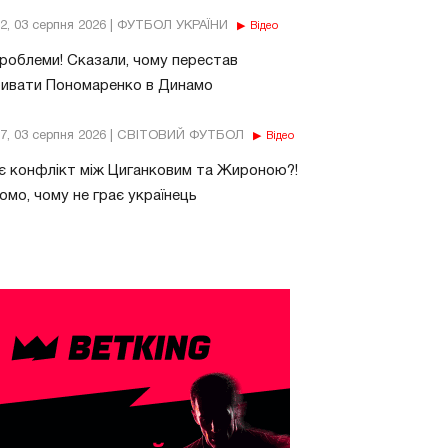
32, 03 серпня 2026 | ФУТБОЛ УКРАЇНИ
Відео
роблеми! Сказали, чому перестав
бивати Пономаренко в Динамо
37, 03 серпня 2026 | СВІТОВИЙ ФУТБОЛ
Відео
є конфлікт між Циганковим та Жироною?!
омо, чому не грає українець