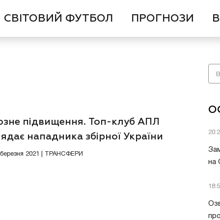
СВІТОВИЙ ФУТБОЛ
ПРОГНОЗИ
В
О
озне підвищення. Топ-клуб АПЛ
20:
ядає нападника збірної України
Зам
2 березня 2021 | ТРАНСФЕРИ
на
18:
Озв
пр