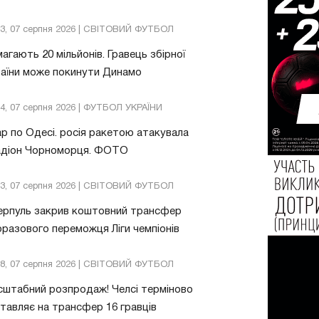
13, 07 серпня 2026 | СВІТОВИЙ ФУТБОЛ
агають 20 мільйонів. Гравець збірної
аїни може покинути Динамо
04, 07 серпня 2026 | ФУТБОЛ УКРАЇНИ
р по Одесі. росія ракетою атакувала
адіон Чорноморця. ФОТО
03, 07 серпня 2026 | СВІТОВИЙ ФУТБОЛ
ерпуль закрив коштовний трансфер
разового переможця Ліги чемпіонів
08, 07 серпня 2026 | СВІТОВИЙ ФУТБОЛ
штабний розпродаж! Челсі терміново
тавляє на трансфер 16 гравців