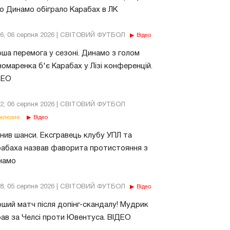
о Динамо обіграло Карабах в ЛК
56, 06 серпня 2026 | СВІТОВИЙ ФУТБОЛ
Відео
ша перемога у сезоні. Динамо з голом
омаренка б'є Карабах у Лізі конференцій.
ДЕО
02, 06 серпня 2026 | СВІТОВИЙ ФУТБОЛ
клюзив
Відео
нив шанси. Ексгравець клубу УПЛ та
абаха назвав фаворита протистояння з
намо
18, 05 серпня 2026 | СВІТОВИЙ ФУТБОЛ
Відео
ший матч після допінг-скандалу! Мудрик
рав за Челсі проти Ювентуса. ВІДЕО