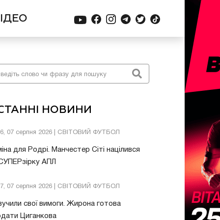
ІДЕО
СТАННІ НОВИНИ
26, 07 серпня 2026 | СВІТОВИЙ ФУТБОЛ
іна для Родрі. Манчестер Сіті націлився
 СУПЕРзірку АПЛ
57, 07 серпня 2026 | СВІТОВИЙ ФУТБОЛ
учили свої вимоги. Жирона готова
одати Циганкова