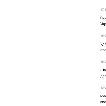
17:
Вим
Укр
16:
Уда
ст
15:
Лів
дво
13:
Мас
вис