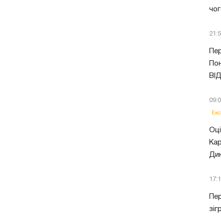
чог
21:
Пер
Пон
ВІ
09:
Екс
Оці
Кар
Ди
17:
Пер
зіг