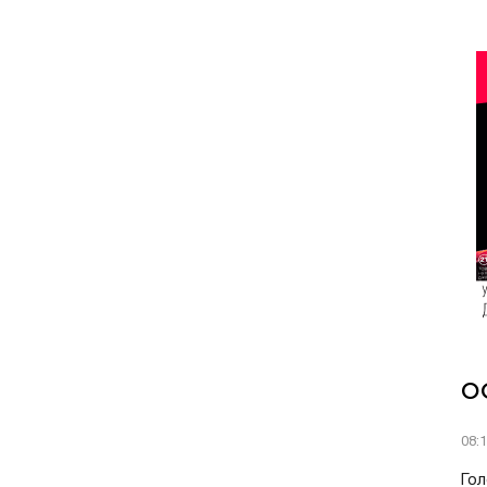
О
08:
Гол