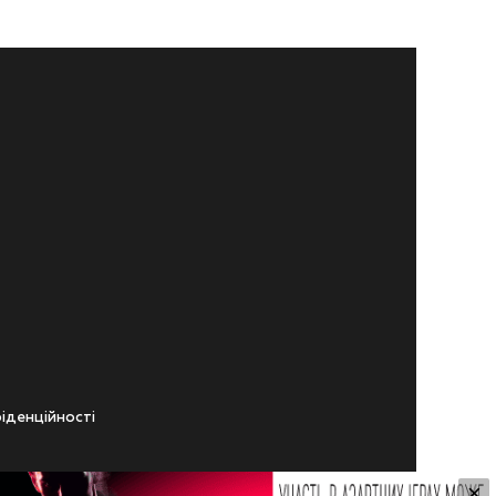
iденцiйностi
×
ічного віку.