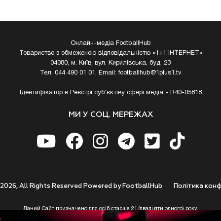
Онлайн-медіа FootballHub
Товариство з обмеженою відповідальністю «1+1 ІНТЕРНЕТ»
04080, м. Київ, вул. Кирилівська, буд. 23
Тел. 044 490 01 01, Email:
footballhub@1plus1.tv
Ідентифікатор в Реєстрі суб’єктіву сфері медіа - R40-05818
МИ У СОЦ. МЕРЕЖАХ
 2026, All Rights Reserved Powered by FootballHub
Полiтика конф
Даний Сайт призначено для осіб старше 21 (двадцяти одного) року.
 до використання https://footballhub.ua, Користувач цим підтверджує, що досяг 21-р