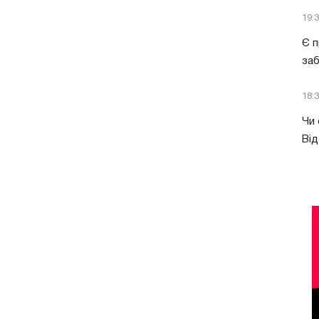
19:
Є п
за
18:
Чи 
Від