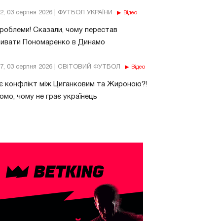
32, 03 серпня 2026 | ФУТБОЛ УКРАЇНИ
Відео
роблеми! Сказали, чому перестав
бивати Пономаренко в Динамо
37, 03 серпня 2026 | СВІТОВИЙ ФУТБОЛ
Відео
є конфлікт між Циганковим та Жироною?!
омо, чому не грає українець