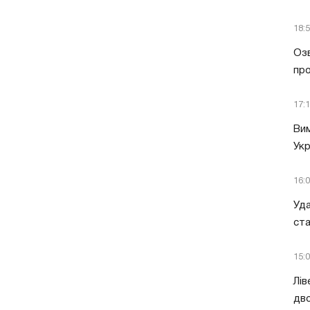
18:
Озв
пр
17:
Вим
Укр
16:
Уда
ст
15:
Лів
дво