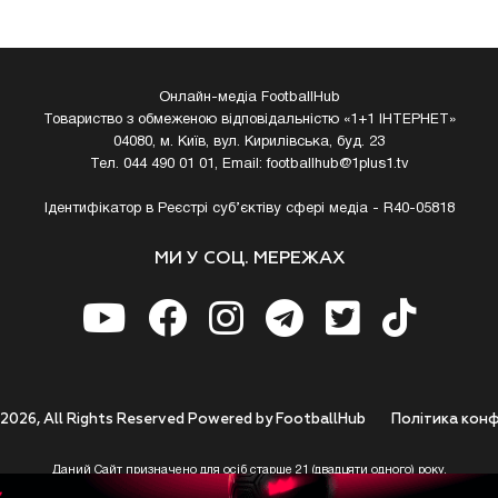
Онлайн-медіа FootballHub
Товариство з обмеженою відповідальністю «1+1 ІНТЕРНЕТ»
04080, м. Київ, вул. Кирилівська, буд. 23
Тел. 044 490 01 01, Email:
footballhub@1plus1.tv
Ідентифікатор в Реєстрі суб’єктіву сфері медіа - R40-05818
МИ У СОЦ. МЕРЕЖАХ
 2026, All Rights Reserved Powered by FootballHub
Полiтика конф
Даний Сайт призначено для осіб старше 21 (двадцяти одного) року.
 до використання https://footballhub.ua, Користувач цим підтверджує, що досяг 21-р