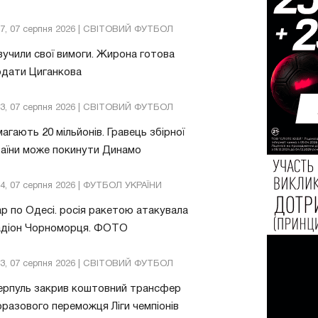
57, 07 серпня 2026 | СВІТОВИЙ ФУТБОЛ
учили свої вимоги. Жирона готова
одати Циганкова
13, 07 серпня 2026 | СВІТОВИЙ ФУТБОЛ
агають 20 мільйонів. Гравець збірної
аїни може покинути Динамо
04, 07 серпня 2026 | ФУТБОЛ УКРАЇНИ
р по Одесі. росія ракетою атакувала
адіон Чорноморця. ФОТО
03, 07 серпня 2026 | СВІТОВИЙ ФУТБОЛ
ерпуль закрив коштовний трансфер
разового переможця Ліги чемпіонів