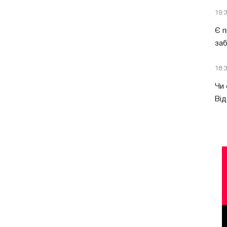
19:
Є п
за
18:
Чи 
Від