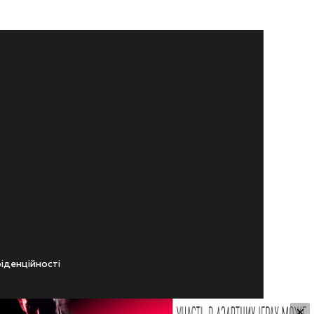
iденцiйностi
×
ічного віку.