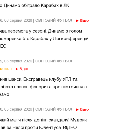
о Динамо обіграло Карабах в ЛК
56, 06 серпня 2026 | СВІТОВИЙ ФУТБОЛ
Відео
ша перемога у сезоні. Динамо з голом
омаренка б'є Карабах у Лізі конференцій.
ДЕО
02, 06 серпня 2026 | СВІТОВИЙ ФУТБОЛ
клюзив
Відео
нив шанси. Ексгравець клубу УПЛ та
абаха назвав фаворита протистояння з
намо
18, 05 серпня 2026 | СВІТОВИЙ ФУТБОЛ
Відео
ший матч після допінг-скандалу! Мудрик
рав за Челсі проти Ювентуса. ВІДЕО