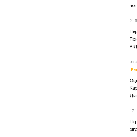
чог
21:
Пер
Пон
ВІ
09:
Екс
Оці
Кар
Ди
17:
Пер
зіг