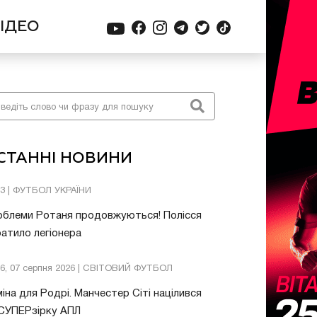
ІДЕО
СТАННІ НОВИНИ
53 | ФУТБОЛ УКРАЇНИ
облеми Ротаня продовжуються! Полісся
атило легіонера
26, 07 серпня 2026 | СВІТОВИЙ ФУТБОЛ
іна для Родрі. Манчестер Сіті націлився
 СУПЕРзірку АПЛ