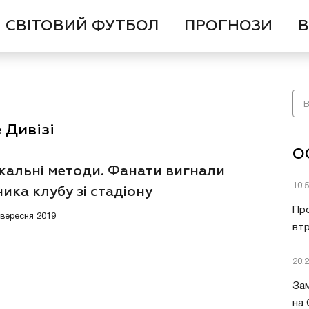
СВІТОВИЙ ФУТБОЛ
ПРОГНОЗИ
В
 Дивізі
О
кальні методи. Фанати вигнали
10:
ика клубу зі стадіону
Пр
8 вересня 2019
втр
20:
Зам
на