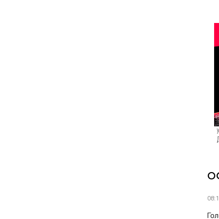
О
08:
Гол