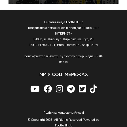
Онлайн-медіа FootballHub
Товариство з обмеженою відповідальністю «1+1
ІНТЕРНЕТ»
04080, м. Київ, вул. Кирилівська, буд. 23
Тел. 044 490 01 01, Email:
footballhub@1plus1.tv
Ідентифікатор в Реєстрі суб’єктіву сфері медіа - R40-
05818
МИ У СОЦ. МЕРЕЖАХ
Полiтика конфiденцiйностi
© Copyright 2026, All Rights Reserved Powered by
FootballHub