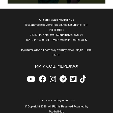
Онлайн-медіа FootballHub
Товариство з обмеженою відповідальністю «1+1
ІНТЕРНЕТ»
04080, м. Київ, вул. Кирилівська, буд. 23
Тел. 044 490 01 01, Email:
footballhub@1plus1.tv
Ідентифікатор в Реєстрі суб’єктіву сфері медіа - R40-
05818
МИ У СОЦ. МЕРЕЖАХ
Полiтика конфiденцiйностi
© Copyright 2026, All Rights Reserved Powered by
FootballHub