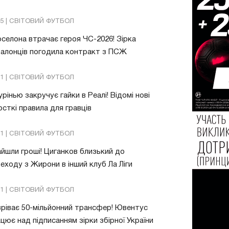
05 | СВІТОВИЙ ФУТБОЛ
селона втрачає героя ЧС-2026! Зірка
алонців погодила контракт з ПСЖ
01 | СВІТОВИЙ ФУТБОЛ
рінью закручує гайки в Реалі! Відомі нові
сткі правила для гравців
31 | СВІТОВИЙ ФУТБОЛ
йшли гроші! Циганков близький до
еходу з Жирони в інший клуб Ла Ліги
21 | СВІТОВИЙ ФУТБОЛ
ріває 50-мільйонний трансфер! Ювентус
цює над підписанням зірки збірної України