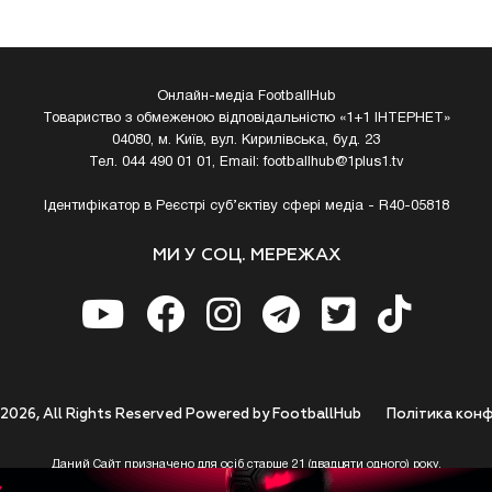
Онлайн-медіа FootballHub
Товариство з обмеженою відповідальністю «1+1 ІНТЕРНЕТ»
04080, м. Київ, вул. Кирилівська, буд. 23
Тел. 044 490 01 01, Email:
footballhub@1plus1.tv
Ідентифікатор в Реєстрі суб’єктіву сфері медіа - R40-05818
МИ У СОЦ. МЕРЕЖАХ
 2026, All Rights Reserved Powered by FootballHub
Полiтика конф
Даний Сайт призначено для осіб старше 21 (двадцяти одного) року.
 до використання https://footballhub.ua, Користувач цим підтверджує, що досяг 21-р