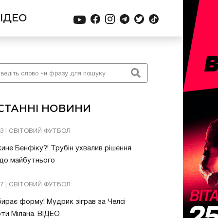
ІДЕО
СТАННІ НОВИНИ
03 | СВІТОВИЙ ФУТБОЛ
ине Бенфіку?! Трубін ухвалив рішення
до майбутнього
57 | СВІТОВИЙ ФУТБОЛ
ирає форму! Мудрик зіграв за Челсі
ти Мілана. ВІДЕО