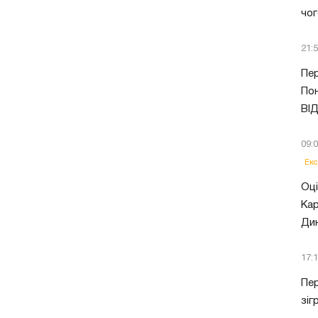
чог
21:
Пер
Пон
ВІ
09:
Екс
Оці
Кар
Ди
17:
Пер
зіг