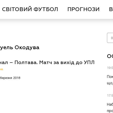
СВІТОВИЙ ФУТБОЛ
ПРОГНОЗИ
В
нуель Окодува
О
ал – Полтава. Матч за вихід до УПЛ
19:
ив
Пок
 березня 2018
що
17:
Наб
про