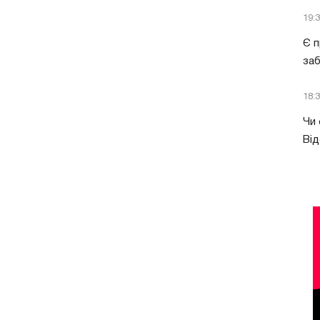
19:
Є п
за
18:
Чи 
Від