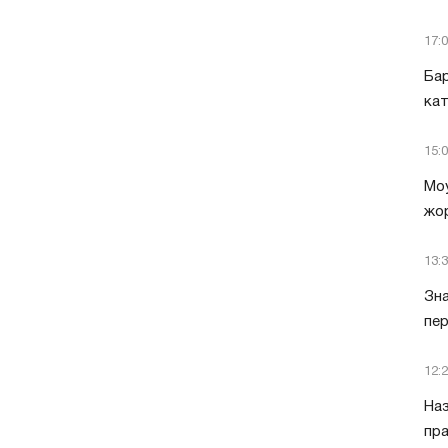
17:
Бар
кат
15:
Моу
жор
13:
Зна
пер
12:
Наз
пра