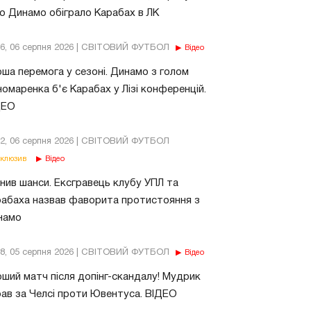
о Динамо обіграло Карабах в ЛК
56, 06 серпня 2026 | СВІТОВИЙ ФУТБОЛ
Відео
ша перемога у сезоні. Динамо з голом
омаренка б'є Карабах у Лізі конференцій.
ДЕО
02, 06 серпня 2026 | СВІТОВИЙ ФУТБОЛ
клюзив
Відео
нив шанси. Ексгравець клубу УПЛ та
абаха назвав фаворита протистояння з
намо
18, 05 серпня 2026 | СВІТОВИЙ ФУТБОЛ
Відео
ший матч після допінг-скандалу! Мудрик
рав за Челсі проти Ювентуса. ВІДЕО