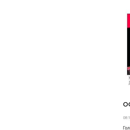
О
08:
Гол