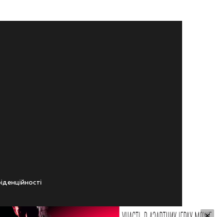
iденцiйностi
×
ічного віку.