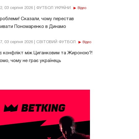
32, 03 серпня 2026 | ФУТБОЛ УКРАЇНИ
Відео
роблеми! Сказали, чому перестав
бивати Пономаренко в Динамо
37, 03 серпня 2026 | СВІТОВИЙ ФУТБОЛ
Відео
є конфлікт між Циганковим та Жироною?!
омо, чому не грає українець